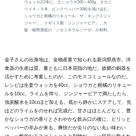
ウォッカ1/2本に、土ショウガ300～400g、タカノ
ツメ４～５本、ピンクペッパー30粒を漬け込む。
ショウガと柑橘のリキュール「ザ・キングスジン
ジャー」、イギリス製「ジンジャービア」、大
阪・能勢酒造の「ノセミネラルソーダ」が材料。
金子さんの出身地は、金物産業で知られる新潟県燕市。洋
食器の生産は質、量ともに日本屈指の地だ。故郷の銅器を
活かすために考案したのが、このモスコミュールなのだ。
レシピは生姜ウォッカを40cc、ショウガと柑橘のリキュー
ルを10cc。ライムを搾り、ジンジャービアで満たしたら、
強炭酸水を10ccほど加える。底から静かにステアして、先
ほどのライムをのせれば完成だ。甘さはほとんどなく、豊
かなショウガの香りとさわやかな飲み口の後に、ピリッと
ペッパーの辛みが来る。爽快だが尖りのない丸い味わい