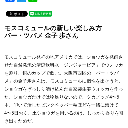
a
wi
n
c
tt
e
e
er
モスコミュールの新しい楽しみ方
b
バー・ツバメ 金子 歩さん
o
o
モスコミュール発祥の地アメリカでは、ショウガを発酵さ
k
せた自然発泡の清涼飲料水「ジンジャービア」でウォッカ
を割り、銅のカップで飲む。大阪市西区の「バー・ツバ
メ」の金子歩さんは、モスコミュールに個性を出そうと、
ショウガをぎっしり漬け込んだ自家製生姜ウォッカを作っ
た。ショウガだけでは物足りないので、タカノツメ4〜5
本、叩いて潰したピンクペッパー粒ほどを一緒に漬けて
4〜5日おく。土ショウガを用いるのは、しっかり香りを引
き出すためだ。