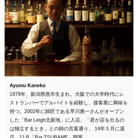
Ayumu Kaneko
1979年、新潟県燕市生まれ。大阪での大学時代にレ
ストランバーでアルバイトを経験し、接客業に興味を
持つ。2002年に師匠である早川惠一さんがオープン
した「Bar Leigh北新地」に入店。「君が店を出るの
は独立するとき」との師の言葉通り、 14年５月に退
店。11月「Bar TSUBAME」開業。