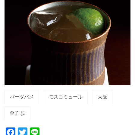
バーツバメ
モスコミュール
大阪
金子 歩
F
T
Li