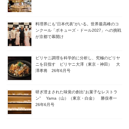
料理界にも“日本代表”がいる。世界最高峰のコ
ンクール「ボキューズ・ドール2027」への挑戦
が京都で幕開け
ビリヤニ調理を科学的に分析し、究極のビリヤ
ニを目指す ビリヤニ大澤（東京・神田） 大
澤孝将 26年6月号
研ぎ澄まされた味覚の創出“お菓子なレストラ
ン” Yama（山）（東京・白金） 勝俣孝一
26年6月号