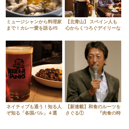
ミュージシャンから料理家
【北青山】 スペイン人も
まで！カレー愛を語る#5
心からくつろぐデイリーな
スペインバル エル・プエ
ンテ
ネイティブも通う！知る人
【新連載】和食のルーツを
ぞ知る「各国バル」４選
さぐる① 『肉食の時
代』