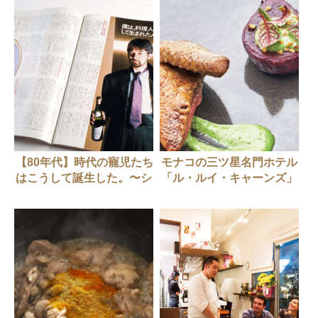
【80年代】時代の寵児たち
モナコの三ツ星名門ホテル
はこうして誕生した。〜シ
「ル・ルイ・キャーンズ」
ェフをスターにしなさい〜
を率いるシェフドミニク・
ロリーさん