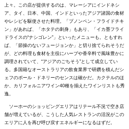
上々。この店が提供するのは、マレーシアにインドネシ
ア、タイ、日本、中国、インドといったアジア諸国の食材
やレシピを駆使させた料理。「プノンペン・フライドチキ
ン」があれば、「ホタテの刺身」もあり、「イカ墨フライ
ドライスの“ナシゴレン”」といったメニューも。ともすれ
ば、「節操のないフュージョンか」と切り捨てられそうだ
が、どの料理も食材を主役にハーブや香辛料で風味豊かに
調理されていて、“アジアのごちそう”として成立してい
る。多国籍なオーストラリアの飲食業界で研鑽を積んだシ
ェフのポール・ドネリーのセンスは確かだ。カクテルのほ
か、カリフォルニアワイン40種を揃えたワインリストも秀
逸。
ソーホーのショッピングエリアはリテール不況で空き店
舗が増えているが、こうした人気レストランの活況がこの
エリアに人を再び呼び戻すエネルギーになるはずだ。