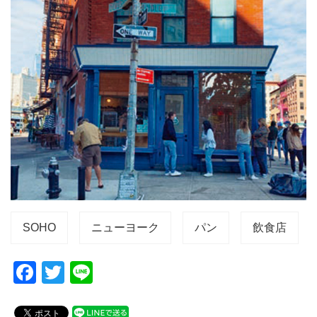
SOHO
ニューヨーク
パン
飲食店
F
T
Li
a
wi
n