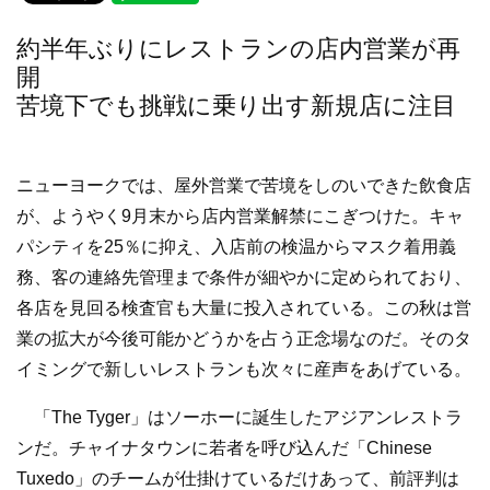
c
tt
e
e
er
約半年ぶりにレストランの店内営業が再
b
開
o
苦境下でも挑戦に乗り出す新規店に注目
o
k
ニューヨークでは、屋外営業で苦境をしのいできた飲食店
が、ようやく9月末から店内営業解禁にこぎつけた。キャ
パシティを25％に抑え、入店前の検温からマスク着用義
務、客の連絡先管理まで条件が細やかに定められており、
各店を見回る検査官も大量に投入されている。この秋は営
業の拡大が今後可能かどうかを占う正念場なのだ。そのタ
イミングで新しいレストランも次々に産声をあげている。
「The Tyger」はソーホーに誕生したアジアンレストラ
ンだ。チャイナタウンに若者を呼び込んだ「Chinese
Tuxedo」のチームが仕掛けているだけあって、前評判は