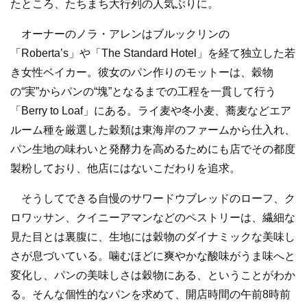
たところ、たちまち大行列の人気ぶりに。
オーナーのノラ・アレンはブルックリンの
「Roberta’s」や「The Standard Hotel」を経て独立した若
き女性ベイカー。彼女のパン作りのモットーは、穀物
の“実”からパンの“塊”となるまでの工程を一貫して行う
「Berry to Loaf」にある。ライ麦や冬小麦、蕎麦などエア
ルーム種を厳選した穀類は東海岸のファームから仕入れ、
パン生地の味わいと発酵力を高めるためにも店でその都度
製粉しており、他店にはないこだわりを追求。
そうしてできる自慢のサワードウブレッドのローフ、ク
ロワッサン、クイニーアマンなどのペストリーは、繊細な
見た目とは裏腹に、生地には穀物のダイナミックな美味し
さが息づいている。噛むほどに爽やかな酸味がうま味へと
変化し、パンの美味しさは穀物にある、ということがわか
る。そんな個性的なパンを求めて、開店時間の午前8時前