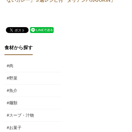
ないカレー」３選レシピ付
タリアンバルUOKIN」
き！！
食材から探す
#肉
#野菜
#魚介
#麺類
#スープ・汁物
#お菓子