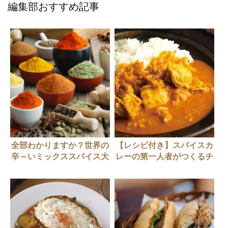
編集部おすすめ記事
全部わかりますか？世界の
【レシピ付き】スパイスカ
辛～いミックススパイス大
レーの第一人者がつくるチ
全
キンカレー３選