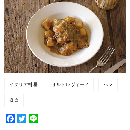
イタリア料理
オルトレヴィーノ
パン
鎌倉
F
T
Li
a
wi
n