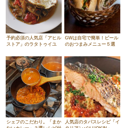
予約必須の人気店「アヒル
GWは自宅で簡単！ビール
ストア」のラタトゥイユ
のおつまみメニュー５選
シェフのこだわり。「まか
人気店のタパスレシピ「イ