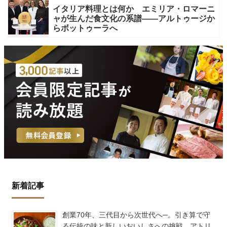
イタリア料理とは何か エミリア・ロマーニ
ャが生んだ食文化の系譜——アルトゥージか
らボットゥーラへ
新着記事
創業70年、三代目から次世代へ─。引き算で守
る伝統の味と新しいおいしさへの挑戦 アトリ