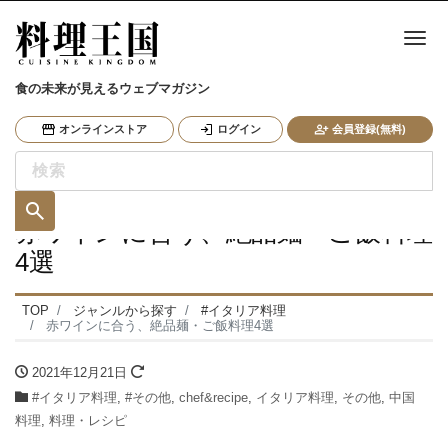
ナ
食の未来が見えるウェブマガジン
オンラインストア
ログイン
会員登録(無料)
赤ワインに合う、絶品麺・ご飯料理
4選
TOP
ジャンルから探す
#イタリア料理
赤ワインに合う、絶品麺・ご飯料理4選
2021年12月21日
#イタリア料理
,
#その他
,
chef&recipe
,
イタリア料理
,
その他
,
中国
料理
,
料理・レシピ