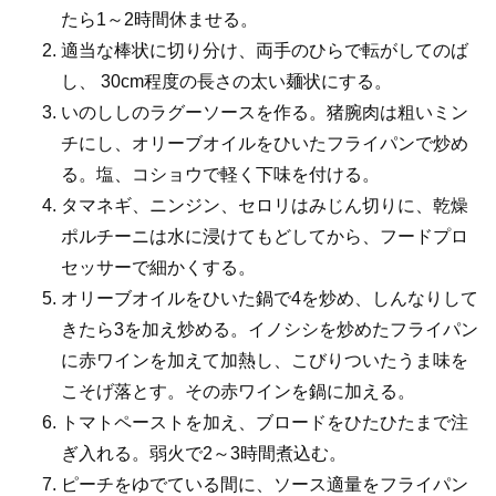
たら1～2時間休ませる。
適当な棒状に切り分け、両手のひらで転がしてのば
し、 30cm程度の長さの太い麺状にする。
いのししのラグーソースを作る。猪腕肉は粗いミン
チにし、オリーブオイルをひいたフライパンで炒め
る。塩、コショウで軽く下味を付ける。
タマネギ、ニンジン、セロリはみじん切りに、乾燥
ポルチーニは水に浸けてもどしてから、フードプロ
セッサーで細かくする。
オリーブオイルをひいた鍋で4を炒め、しんなりして
きたら3を加え炒める。イノシシを炒めたフライパン
に赤ワインを加えて加熱し、こびりついたうま味を
こそげ落とす。その赤ワインを鍋に加える。
トマトペーストを加え、ブロードをひたひたまで注
ぎ入れる。弱火で2～3時間煮込む。
ピーチをゆでている間に、ソース適量をフライパン