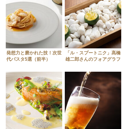
発想力と磨かれた技！次世
「ル・スプートニク」髙橋
代パスタ5選（前半）
雄二郎さんのフォアグラフ
ィンガーフード6選