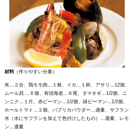
材料
（作りやすい分量）
米…２合、鶏モモ肉…１枚、イカ…１杯、アサリ…12個、
ムール貝 …６個、有頭海老…６尾、タマネギ…1/2個、ニ
ンニク…１片、赤ピーマン…1/2個、緑ピーマン…1/2個、
ホールトマト…２個、パプリカパウダー…適量、サフラン
水（水にサフランを加えて色付けしたもの）…適量、レモ
ン…適量