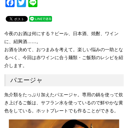
F
T
Li
a
wi
n
c
tt
e
e
er
今夜のお酒は何にする？ビール、日本酒、焼酎、ワイン
b
に、紹興酒……。
o
お酒を決めて、おつまみを考えて。楽しい悩みの一助とな
o
るべく、今回は赤ワインに合う麺類・ご飯類のレシピを紹
k
介します。
パエージャ
魚介類をたっぷり加えたパエージャ。専用の鍋を使って炊
き上げるご飯は、サフラン水を使っているので鮮やかな黄
色をしている。ホットプレートでも作ることができる。