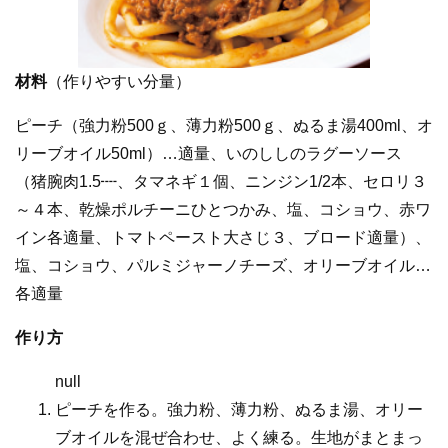
材料
（作りやすい分量）
ピーチ（強力粉500ｇ、薄力粉500ｇ、ぬるま湯400ml、オ
リーブオイル50ml）…適量、いのししのラグーソース
（猪腕肉1.5┉、タマネギ１個、ニンジン1/2本、セロリ３
～４本、乾燥ポルチーニひとつかみ、塩、コショウ、赤ワ
イン各適量、トマトペースト大さじ３、ブロード適量）、
塩、コショウ、パルミジャーノチーズ、オリーブオイル…
各適量
作り方
null
ピーチを作る。強力粉、薄力粉、ぬるま湯、オリー
ブオイルを混ぜ合わせ、よく練る。生地がまとまっ