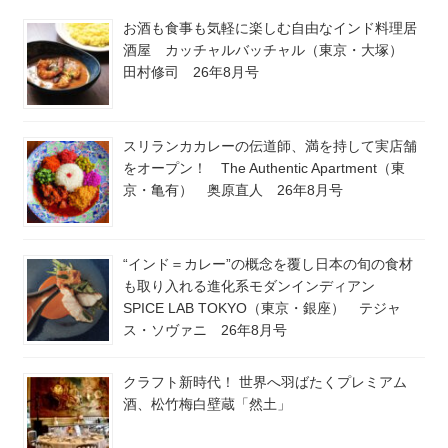
お酒も食事も気軽に楽しむ自由なインド料理居
酒屋 カッチャルバッチャル（東京・大塚）
田村修司 26年8月号
スリランカカレーの伝道師、満を持して実店舗
をオープン！ The Authentic Apartment（東
京・亀有） 奥原直人 26年8月号
“インド＝カレー”の概念を覆し日本の旬の食材
も取り入れる進化系モダンインディアン
SPICE LAB TOKYO（東京・銀座） テジャ
ス・ソヴァニ 26年8月号
クラフト新時代！ 世界へ羽ばたくプレミアム
酒、松竹梅白壁蔵「然土」