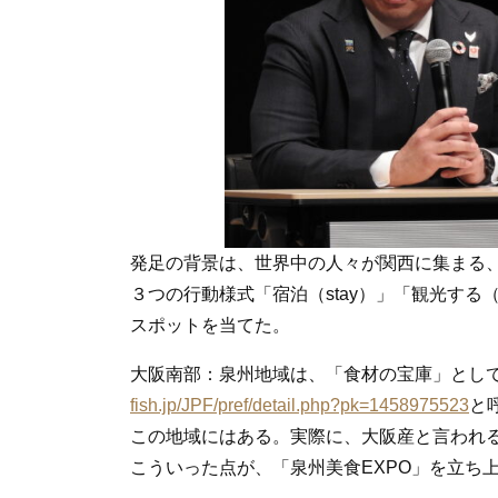
発足の背景は、世界中の人々が関西に集まる
３つの行動様式「宿泊（stay）」「観光する（sig
スポットを当てた。
大阪南部：泉州地域は、「食材の宝庫」として
fish.jp/JPF/pref/detail.php?pk=1458975523
と
この地域にはある。実際に、大阪産と言われる
こういった点が、「泉州美食EXPO」を立ち