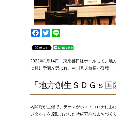
F
T
Li
a
wi
n
c
tt
e
e
er
2022年1月14日、東京都日経ホールにて、地
b
に村川学園が選ばれ、村川秀夫校長が登壇し
o
o
「地方創生ＳＤＧｓ国際
k
内閣府が主催で、テーマがポストコロナにおけ
ジタル」を原動力とした持続可能なまちづく