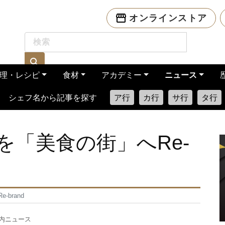
オンラインストア
理・レシピ
食材
アカデミー
ニュース
シェフ名から記事を探す
ア行
カ行
サ行
タ行
を「美食の街」へRe-
brand
内ニュース