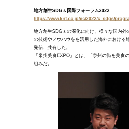
地方創生SDGｓ国際フォーラム2022
https://www.knt.co.jp/ec/2022/c_sdgs/progr
地方創生SDGｓの深化に向け、様々な国内外
の技術やノウハウをを活用した海外における
発信、共有した。
「泉州美食EXPO」とは、「泉州の街を美食の街
組みだ。