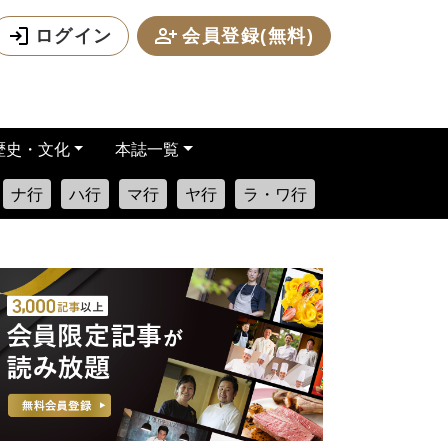
ログイン
会員登録(無料)
歴史・文化
本誌一覧
ナ行
ハ行
マ行
ヤ行
ラ・ワ行