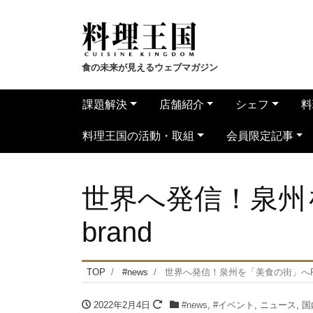
食の未来が見えるウェブマガジン
課題解決
店舗紹介
シェフ
料
料理王国の活動・取組
会員限定記事
世界へ発信！泉州
brand
TOP
#news
世界へ発信！泉州を「美食の街」へRe-
2022年2月4日
#news
,
#イベント
,
ニュース
,
国