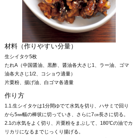
材料（作りやすい分量）
生シイタケ5枚
たれA（中国醤油、黒酢、醤油各大さじ1、ラー油、ゴマ
油各大さじ1/2、コショウ適量）
片栗粉、揚げ油、白ゴマ各適量
作り方
1.1.生シイタケは1分間ゆでて水気を切り、ハサミで回り
から5㎜幅の棒状に切っていき、さらに7㎝長さに切る。
2.1の水気をよく切り、片栗粉をまぶして、180℃の油でカ
リカリになるまでじっくり揚げる。