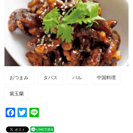
おつまみ
タパス
バル
中国料理
紫玉蘭
F
T
Li
a
wi
n
c
tt
e