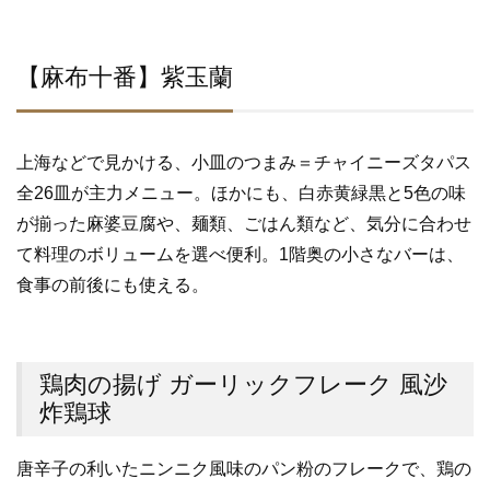
e
er
b
【麻布十番】紫玉蘭
o
o
k
上海などで見かける、小皿のつまみ＝チャイニーズタパス
全26皿が主力メニュー。ほかにも、白赤黄緑黒と5色の味
が揃った麻婆豆腐や、麺類、ごはん類など、気分に合わせ
て料理のボリュームを選べ便利。1階奥の小さなバーは、
食事の前後にも使える。
鶏肉の揚げ ガーリックフレーク 風沙
炸鶏球
唐辛子の利いたニンニク風味のパン粉のフレークで、鶏の