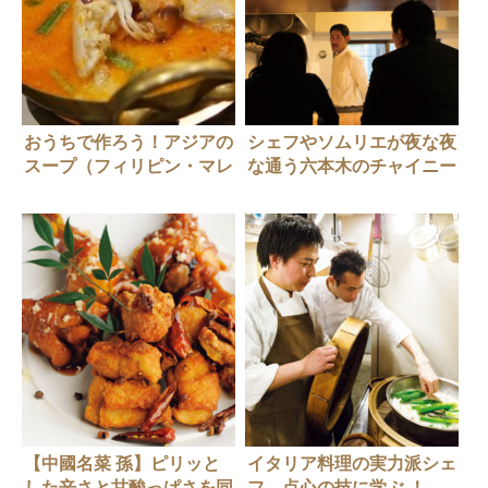
おうちで作ろう！アジアの
シェフやソムリエが夜な夜
スープ（フィリピン・マレ
な通う六本木のチャイニー
ーシア編）
ズバル
【中國名菜 孫】ピリッと
イタリア料理の実力派シェ
した辛さと甘酸っぱさを同
フ、点心の技に学ぶ ！