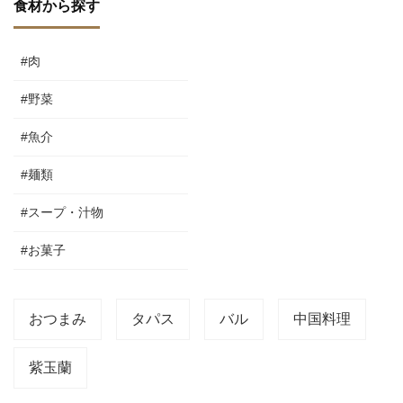
食材から探す
#肉
#野菜
#魚介
#麺類
#スープ・汁物
#お菓子
おつまみ
タパス
バル
中国料理
紫玉蘭