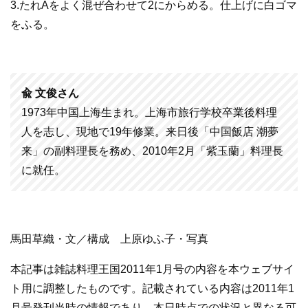
3.たれAをよく混ぜ合わせて2にからめる。仕上げに白ゴマ
をふる。
兪 文俊さん
1973年中国上海生まれ。上海市旅行学校卒業後料理
人を志し、現地で19年修業。来日後「中国飯店 潮夢
来」の副料理長を務め、2010年2月「紫玉蘭」料理長
に就任。
馬田草織・文／構成 上原ゆふ子・写真
本記事は雑誌料理王国2011年1月号の内容を本ウェブサイ
ト用に調整したものです。記載されている内容は2011年1
月号発刊当時の情報であり、本日時点での状況と異なる可