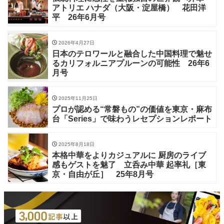
アトリエ ハナダ（大阪・淀屋橋） 花田洋
平 26年6月号
2026年4月27日
日本のテロワールと融合した中国料理で魅せ
るカリフォルニアプルーンの可能性 26年6
月号
2025年11月25日
プロが認める“常磐もの”の価値を東京・麻布
台「Series」で味わうレセプションレポート
2025年8月18日
本格中華をよりカジュアルに 厨房のライブ
感もゲストを魅了 立呑み中華 起率礼［東
京・自由が丘］ 25年8月号