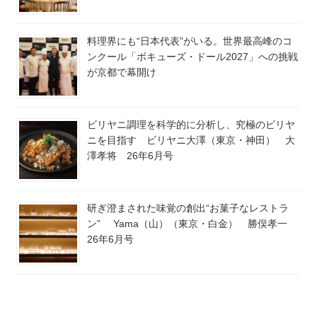
料理界にも“日本代表”がいる。世界最高峰のコ
ンクール「ボキューズ・ドール2027」への挑戦
が京都で幕開け
ビリヤニ調理を科学的に分析し、究極のビリヤ
ニを目指す ビリヤニ大澤（東京・神田） 大
澤孝将 26年6月号
研ぎ澄まされた味覚の創出“お菓子なレストラ
ン” Yama（山）（東京・白金） 勝俣孝一
26年6月号