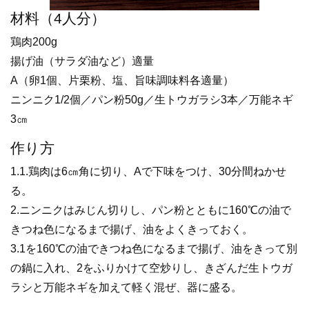
材料（4人分）
鶏肉200g
揚げ油（サラダ油など）適量
A（卵1個、片栗粉、塩、旨味調味料各適量）
ニンニク1/2個／パン粉50g／生トウガラシ3本／万能ネギ
3㎝
作り方
1.1.鶏肉は6㎝角に切り、Aで下味をつけ、30分間ねかせ
る。
2.ニンニクはみじん切りし、パン粉とともに160℃の油で
きつね色になるまで揚げ、油をよくきっておく。
3.1を160℃の油できつね色になるまで揚げ、油をきって別
の鍋に入れ、2をふりかけて空炒りし、きざんだ生トウガ
ラシと万能ネギを加えて軽く混ぜ、器に盛る。