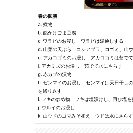
春の御膳
a. 煮物
b. 餡かけごま豆腐
c. ワラビのお浸し ワラビは湯通しする
d. 山菜の天ぷら コシアブラ、コゴミ、山
e. アカコゴミのお浸し アカコゴミは茹で
f. アカミズのお浸し 茹でて水にさらす
g. 赤カブの漬物
h. ゼンマイのお浸し ゼンマイは天日干
を繰り返す
i. フキの炒め物 フキは塩漬けし、再び塩を
j. ウルイのお浸し
k. 山ウドのゴマみそ和え ウドは水にさらす