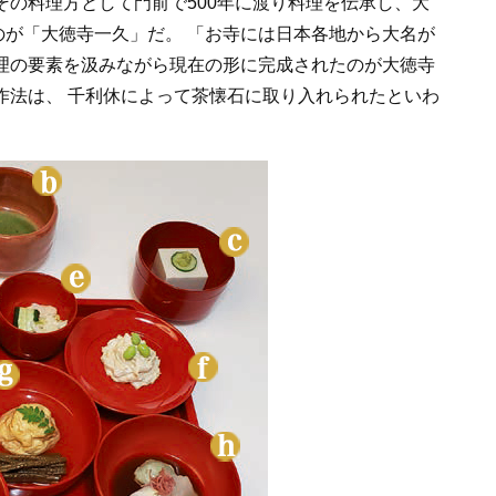
その料理方として門前で500年に渡り料理を伝承し、大
が「大徳寺一久」だ。 「お寺には日本各地から大名が
理の要素を汲みながら現在の形に完成されたのが大徳寺
作法は、 千利休によって茶懐石に取り入れられたといわ