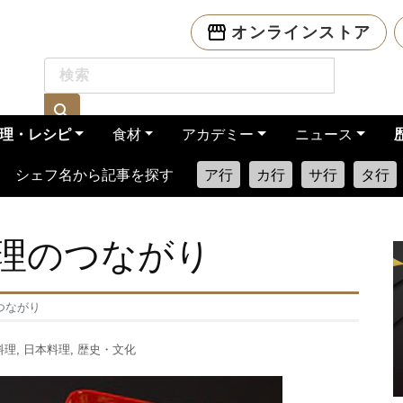
オンラインストア
理・レシピ
食材
アカデミー
ニュース
シェフ名から記事を探す
ア行
カ行
サ行
タ行
理のつながり
つながり
料理
,
日本料理
,
歴史・文化