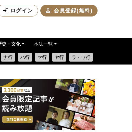
ログイン
会員登録(無料)
歴史・文化
本誌一覧
ナ行
ハ行
マ行
ヤ行
ラ・ワ行