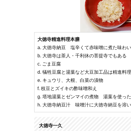
大徳寺精進料理本膳
a. 大徳寺納豆 塩辛くて赤味噌に煮た味わ
b. 大徳寺は茶人・千利休の菩提寺でもある
c. ごま豆腐
d. 犠牲豆腐と湯葉など大豆加工品は精進料
e. キュウリ、大根、白菜の漬物
f. 枝豆とズイキの酢味噌和え
g. 塔地湯葉とゼンマイの煮物 湯葉を使っ
h. 大徳寺納豆汁 味噌汁に大徳寺納豆を溶
大徳寺一久