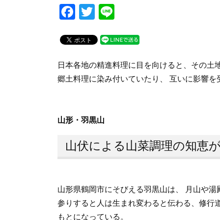
F
T
Li
a
wi
n
c
tt
e
e
er
日本各地の精進料理に目を向けると、その土
b
郷土料理に染み付いていたり、 互いに影響を
o
o
k
山形・羽黒山
山伏による山菜調理の知恵
山形県鶴岡市にそびえる羽黒山は、 月山や湯
参りすると人は生まれ変わると伝わる、修行道
もとになっている。