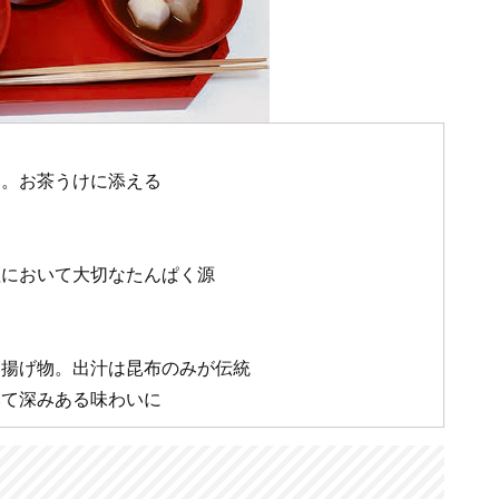
い。お茶うけに添える
理において大切なたんぱく源
た揚げ物。出汁は昆布のみが伝統
いて深みある味わいに