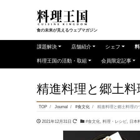
食の未来が見えるウェブマガジン
課題解決
店舗紹介
シェフ
料
料理王国の活動・取組
会員限定記事
精進料理と郷土料
TOP
Journal
#食文化
精進料理と郷土料理の
2021年12月31日
#食文化
,
料理・レシピ
,
日本