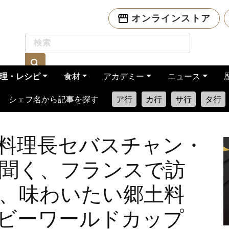
オンラインストア
理・レシピ
食材
アカデミー
ニュース
シェフ名から記事を探す
ア行
カ行
サ行
タ行
料理長セバスチャン・
聞く、フランスで訪
、味わいたい郷土料
ビーワールドカップ