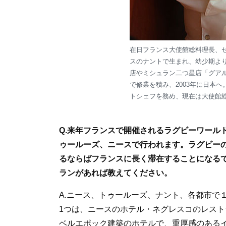
在日フランス大使館総料理長、セ
スのナントで生まれ、幼少期よ
店やミシュラン二つ星店「グア
で修業を積み、2003年に日本へ
トシェフを務め、現在は大使館
Q.来年フランスで開催されるラグビーワール
ゥールーズ、ニースで行われます。ラグビー
るならばフランスに長く滞在することになる
ランがあれば教えてください。
A.ニース、トゥールーズ、ナント、各都市で
1つは、ニースのホテル・ネグレスコのレス
ベルエポック建築のホテルで、重厚感のある