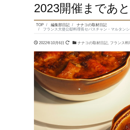
2023開催まであ
TOP
編集部日記
ナナコの取材日記
フランス大使公邸料理長セバスチャン・マルタンシェフに聞く、フランスで訪れ
2022年10月6日
ナナコの取材日記
,
フランス料