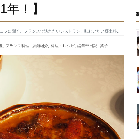
と1年！】
たいレストラン、味わいたい郷土料理とお菓子【ラグビーワールドカップ2023開催まであと1年！】
理
,
フランス料理
,
店舗紹介
,
料理・レシピ
,
編集部日記
,
菓子