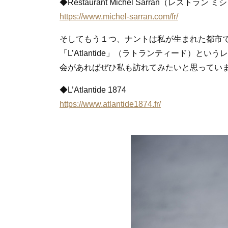
◆Restaurant Michel Sarran（レストラ
https://www.michel-sarran.com/fr/
そしてもう１つ、ナントは私が生まれた都市
「L’Atlantide」（ラトランティード）
会があればぜひ私も訪れてみたいと思ってい
◆L’Atlantide 1874
https://www.atlantide1874.fr/