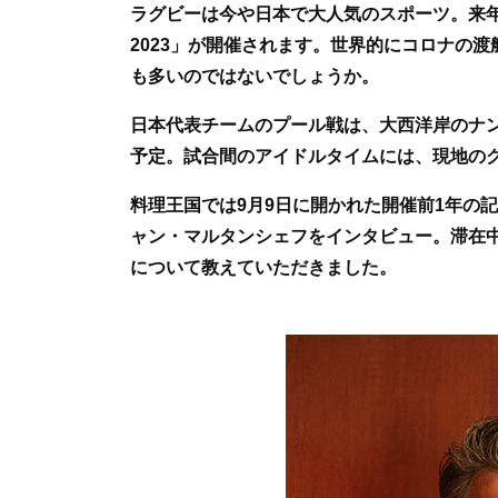
e
er
ラグビーは今や日本で大人気のスポーツ。来
b
2023」が開催されます。世界的にコロナの
o
も多いのではないでしょうか。
o
日本代表チームのプール戦は、大西洋岸のナ
k
予定。試合間のアイドルタイムには、現地の
料理王国では9月9日に開かれた
開催前1年の
ャン・マルタンシェフをインタビュー。滞在
について教えていただきました。