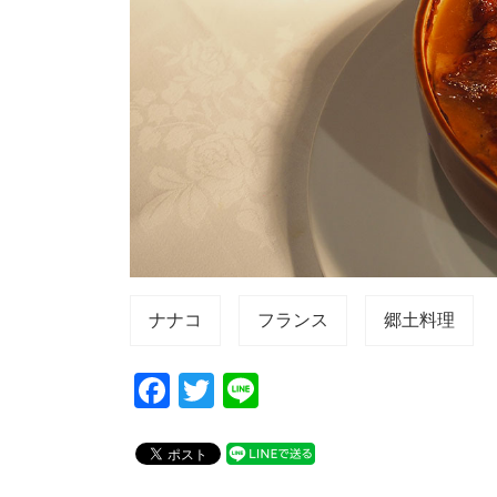
ナナコ
フランス
郷土料理
F
T
Li
a
wi
n
c
tt
e