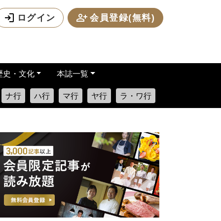
ログイン
会員登録(無料)
歴史・文化
本誌一覧
ナ行
ハ行
マ行
ヤ行
ラ・ワ行