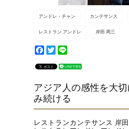
アンドレ・チャン
カンテサンス
レストラン アンドレ
岸田 周三
F
T
Li
a
wi
n
c
tt
e
e
er
b
アジア人の感性を大切
o
み続ける
o
k
レストランカンテサンス 岸