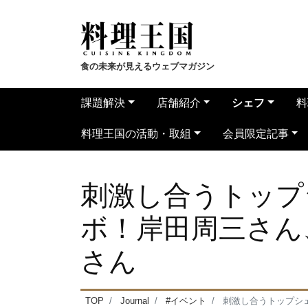
食の未来が見えるウェブマガジン
課題解決
店舗紹介
シェフ
料
料理王国の活動・取組
会員限定記事
刺激し合うトップ
ボ！岸田周三さん
さん
TOP
Journal
#イベント
刺激し合うトップシ