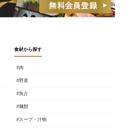
食材から探す
#肉
#野菜
#魚介
#麺類
#スープ・汁物