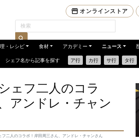
オンラインストア
理・レシピ
食材
アカデミー
ニュース
シェフ名から記事を探す
ア行
カ行
サ行
タ行
シェフ二人のコラ
、アンドレ・チャン
ェフ二人のコラボ！岸田周三さん、アンドレ・チャンさん