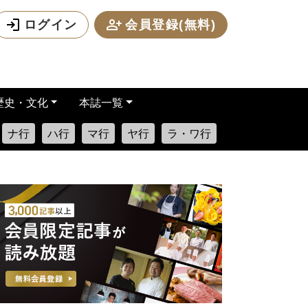
ログイン
会員登録(無料)
歴史・文化
本誌一覧
ナ行
ハ行
マ行
ヤ行
ラ・ワ行