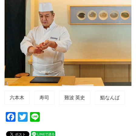
六本木
寿司
難波 英史
鮨なんば
F
T
Li
a
wi
n