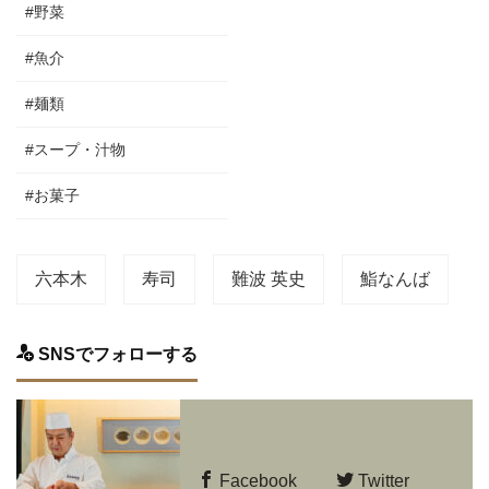
#野菜
#魚介
#麺類
#スープ・汁物
#お菓子
六本木
寿司
難波 英史
鮨なんば
SNSでフォローする
Facebook
Twitter