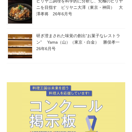
ビリヤニ調理を科学的に分析し、究極のビリヤ
ニを目指す ビリヤニ大澤（東京・神田） 大
澤孝将 26年6月号
研ぎ澄まされた味覚の創出“お菓子なレストラ
ン” Yama（山）（東京・白金） 勝俣孝一
26年6月号