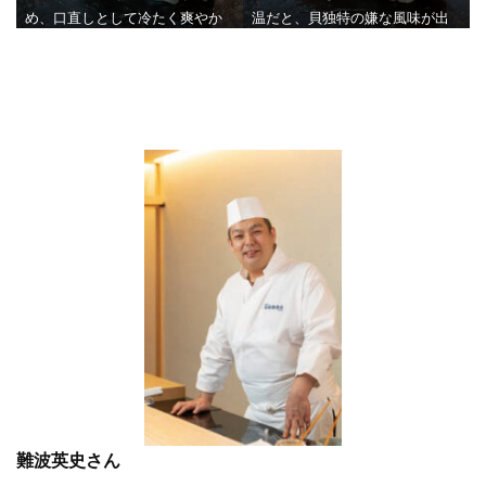
あるトロの脂とのバランスが考
め、口直しとして冷たく爽やか
温だと、貝独特の嫌な風味が出
えられている。
にトロの余韻を切るという狙い
てしまう。シャリは、貝にすぐ
がある。酢が立ちすぎないよう
影響しない温度で。脂の多いネ
に、ネタの温度は低めに設定し
タの後に、口の中を冷たくリフ
ている。
レッシュする。
難波英史さん