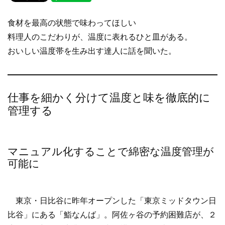
c
tt
e
e
er
食材を最高の状態で味わってほしい
b
料理人のこだわりが、温度に表れるひと皿がある。
o
おいしい温度帯を生み出す達人に話を聞いた。
o
k
仕事を細かく分けて温度と味を徹底的に
管理する
マニュアル化することで綿密な温度管理が
可能に
東京・日比谷に昨年オープンした「東京ミッドタウン日
比谷」にある「鮨なんば」。阿佐ヶ谷の予約困難店が、２