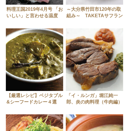
料理王国2019年4月号 「お
～大分県竹田市120年の取
いしい」と言わせる温度
組み～ TAKETAサフラン
物語り
【厳選レシピ】ベジタブル
「イ・ルンガ」堀江純一
&シーフードカレー４選
郎、炎の肉料理（牛肉編）