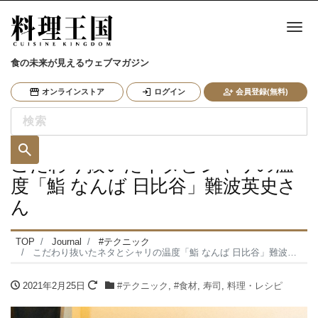
ナ
食の未来が見えるウェブマガジン
オンラインストア
ログイン
会員登録(無料)
こだわり抜いたネタとシャリの温
度「鮨 なんば 日比谷」難波英史さ
ん
TOP
Journal
#テクニック
こだわり抜いたネタとシャリの温度「鮨 なんば 日比谷」難波英史さん
2021年2月25日
#テクニック
,
#食材
,
寿司
,
料理・レシピ