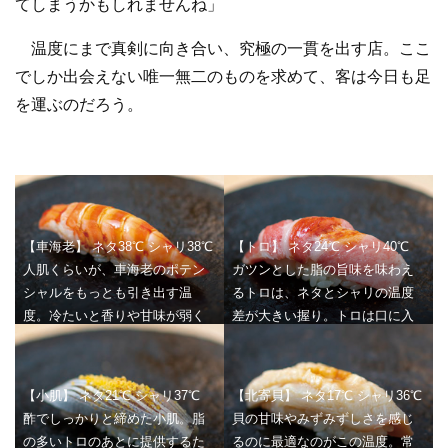
てしまうかもしれませんね」
温度にまで真剣に向き合い、究極の一貫を出す店。ここ
でしか出会えない唯一無二のものを求めて、客は今日も足
を運ぶのだろう。
【車海老】 ネタ38℃ シャリ38℃
【トロ】 ネタ24℃ シャリ40℃
人肌くらいが、車海老のポテン
ガツンとした脂の旨味を味わえ
シャルをもっとも引き出す温
るトロは、ネタとシャリの温度
度。冷たいと香りや甘味が弱く
差が大きい握り。トロは口に入
なってしまう。シャリも同じ温
れるとすぐに脂が溶ける温度に
度にすることで、車海老の風味
なっており、高い温度のシャリ
と食感も最大限に活かすことが
と合わせることで脂が米によく
【小肌】 ネタ21℃ シャリ37℃
【北寄貝】 ネタ17℃ シャリ36℃
できる。
絡む。また、酸味をやや強く感
酢でしっかりと締めた小肌。脂
貝の甘味やみずみずしさを感じ
じるシャリの温度は、存在感の
の多いトロのあとに提供するた
るのに最適なのがこの温度。常