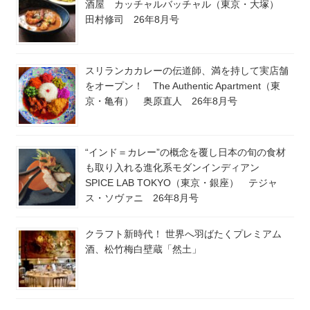
酒屋 カッチャルバッチャル（東京・大塚）
田村修司 26年8月号
スリランカカレーの伝道師、満を持して実店舗
をオープン！ The Authentic Apartment（東
京・亀有） 奥原直人 26年8月号
“インド＝カレー”の概念を覆し日本の旬の食材
も取り入れる進化系モダンインディアン
SPICE LAB TOKYO（東京・銀座） テジャ
ス・ソヴァニ 26年8月号
クラフト新時代！ 世界へ羽ばたくプレミアム
酒、松竹梅白壁蔵「然土」