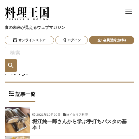
ナ
食の未来が見えるウェブマガジン
オンラインストア
ログイン
会員登録(無料)
パスタ
記事一覧
2021年10月20日
#イタリア料理
堀江純一郎さんから学ぶ手打ちパスタの基
本！