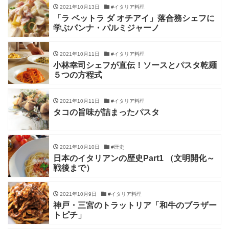
2021年10月13日
#イタリア料理
「ラ ベットラ ダ オチアイ」落合務シェフに
学ぶパンナ・パルミジャーノ
2021年10月11日
#イタリア料理
小林幸司シェフが直伝！ソースとパスタ乾麺
５つの方程式
2021年10月11日
#イタリア料理
タコの旨味が詰まったパスタ
2021年10月10日
#歴史
日本のイタリアンの歴史Part1 （文明開化～
戦後まで）
2021年10月9日
#イタリア料理
神戸・三宮のトラットリア「和牛のブラザー
トピチ」