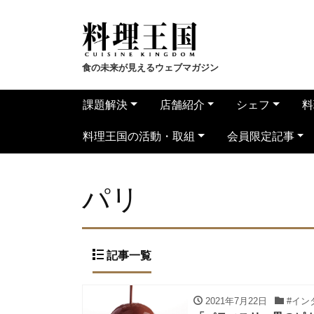
食の未来が見えるウェブマガジン
課題解決
店舗紹介
シェフ
料
料理王国の活動・取組
会員限定記事
パリ
記事一覧
2021年7月22日
#イン