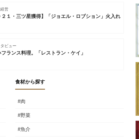
舗経営
０２１・三ツ星獲得】「ジョエル・ロブション」火入れ
ンタビュー
いフランス料理。「レストラン・ケイ」
食材から探す
#肉
#野菜
#魚介