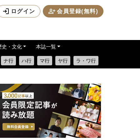
ログイン
会員登録(無料)
歴史・文化
本誌一覧
ナ行
ハ行
マ行
ヤ行
ラ・ワ行