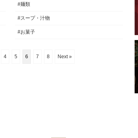
#麺類
#スープ・汁物
#お菓子
4
5
6
7
8
Next »