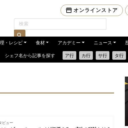
オンラインストア
理・レシピ
食材
アカデミー
ニュース
シェフ名から記事を探す
ア行
カ行
サ行
タ行
タビュー