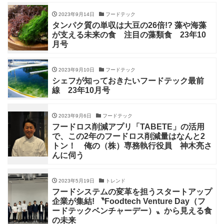
2023年9月14日
フードテック
タンパク質の単収は大豆の26倍!? 藻や海藻
が支える未来の食 注目の藻類食 23年10
月号
2023年9月10日
フードテック
シェフが知っておきたいフードテック最前
線 23年10月号
2023年9月6日
フードテック
フードロス削減アプリ「TABETE」の活用
で、この2年のフードロス削減量はなんと2
トン！ 俺の（株）専務執行役員 神木亮さ
んに伺う
2023年5月19日
トレンド
フードシステムの変革を担うスタートアップ
企業が集結! 〝Foodtech Venture Day（フ
ードテックベンチャーデー）〟から見える食
の未来