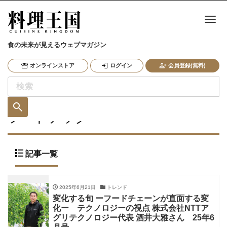
ナ
食の未来が見えるウェブマガジン
オンラインストア
ログイン
会員登録(無料)
フードテック
記事一覧
2025年6月21日
トレンド
変化する旬 ーフードチェーンが直面する変
化ー テクノロジーの視点 株式会社NTTア
グリテクノロジー代表 酒井大雅さん 25年6