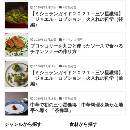
2020年12月20日
#店舗経営
【ミシュランガイド２０２１・三ツ星獲得】
「ジョエル・ロブション」火入れの哲学（後
編）
2020年12月20日
#フランス料理
ブロッコリーを丸ごと使ったソースで食べる
チキンソテーの作り方
2020年12月19日
#店舗経営
【ミシュランガイド２０２１・三ツ星獲得】
「ジョエル・ロブション」火入れの哲学（前
編）
2020年12月18日
#店舗経営
中華で初の三つ星獲得！中華料理を新たな地
平へ導く 「茶禅華」
ジャンルから探す
食材から探す