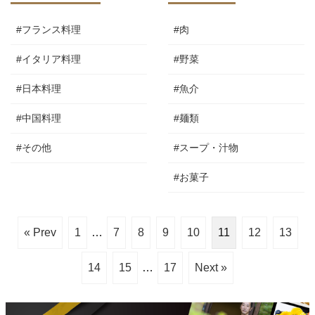
#フランス料理
#肉
#イタリア料理
#野菜
#日本料理
#魚介
#中国料理
#麺類
#その他
#スープ・汁物
#お菓子
« Prev
1
…
7
8
9
10
11
12
13
14
15
…
17
Next »