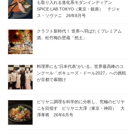
も取り入れる進化系モダンインディアン
SPICE LAB TOKYO（東京・銀座） テジャ
ス・ソヴァニ 26年8月号
クラフト新時代！ 世界へ羽ばたくプレミアム
酒、松竹梅白壁蔵「然土」
料理界にも“日本代表”がいる。世界最高峰のコ
ンクール「ボキューズ・ドール2027」への挑戦
が京都で幕開け
ビリヤニ調理を科学的に分析し、究極のビリヤ
ニを目指す ビリヤニ大澤（東京・神田） 大
澤孝将 26年6月号