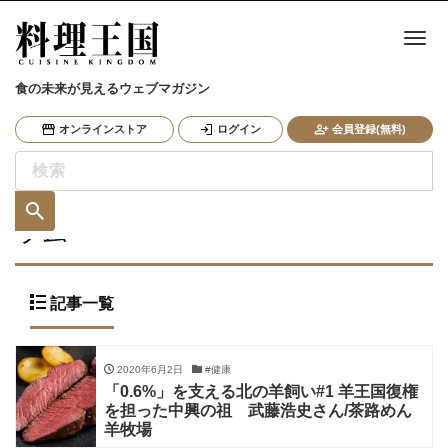
ナ
食の未来が見えるウェブマガジン
オンラインストア
ログイン
会員登録(無料)
ラム
記事一覧
2020年6月2日
#健康
「0.6%」を支える北の羊飼い#1 羊王国復権
を担った中興の祖 武藤浩史さん/茶路めん
羊牧場