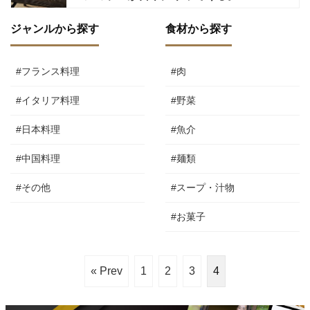
ジャンルから探す
食材から探す
#フランス料理
#肉
#イタリア料理
#野菜
#日本料理
#魚介
#中国料理
#麺類
#その他
#スープ・汁物
#お菓子
« Prev
1
2
3
4