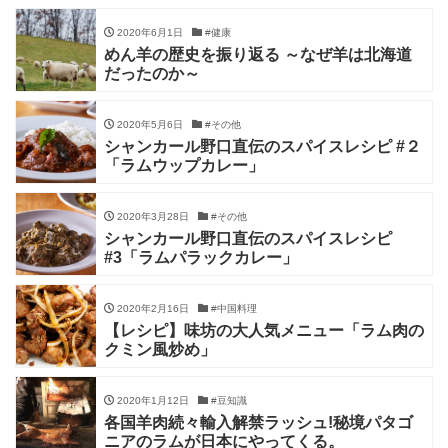
2020年6月1日
#健康
めん羊の歴史を振り返る ～なぜ羊は北海道
だったのか～
2020年5月6日
#その他
シャンカール野口直伝のスパイスレシピ #２
「ラムウップカレー」
2020年3月28日
#その他
シャンカール野口直伝のスパイスレシピ
#3「ラムパラックカレー」
2020年2月16日
#中国料理
【レシピ】味坊の大人気メニュー「ラム肉の
クミン風炒め」
2020年1月12日
#豆知識
各国羊肉続々輸入解禁ラッシュ!秘境パタゴ
ニアのラムが日本にやってくる。