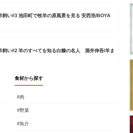
羊飼い#3 池田町で牧羊の原風景を見る 安西浩/BOYA
羊飼い#2 羊のすべてを知る白糠の名人 酒井伸吾/羊ま
食材から探す
#肉
#野菜
#魚介