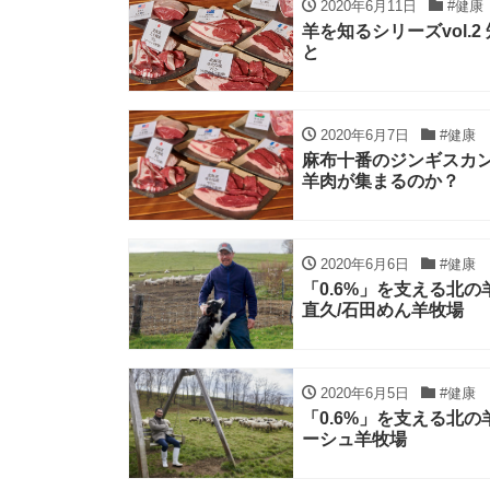
2020年6月11日
#健康
羊を知るシリーズvol.
と
2020年6月7日
#健康
麻布十番のジンギスカン店
羊肉が集まるのか？
2020年6月6日
#健康
「0.6%」を支える北
直久/石田めん羊牧場
2020年6月5日
#健康
「0.6%」を支える北の
ーシュ羊牧場