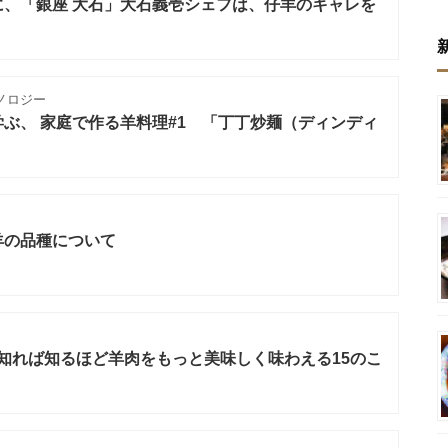
に、「銀座 大石」大石義壱シェフは、仔羊のキャレを
ノロジー
ぶ、 家庭で作る羊料理#1 「丁丁炒麺（ディンディ
羊の品種について
3 知れば知るほど羊肉をもっと美味しく味わえる15のこ