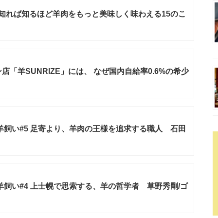
2 知れば知るほど羊肉をもっと美味しく味わえる15のこ
「羊SUNRIZE」には、 なぜ国内自給率0.6%の希少
の羊飼い#5 足寄より、羊肉の王様を追求する職人 石田
羊飼い#4 上士幌で思索する、羊の哲学者 草野秀剛/ゴ