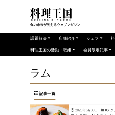
食の未来が見えるウェブマガジン
課題解決
店舗紹介
シェフ
料
料理王国の活動・取組
会員限定記事
ラム
記事一覧
2020年6月30日
#テク