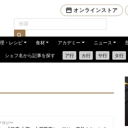
オンラインストア
理・レシピ
食材
アカデミー
ニュース
シェフ名から記事を探す
ア行
カ行
サ行
タ行
ノロジー