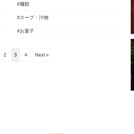
#麺類
#スープ・汁物
#お菓子
2
3
4
Next »