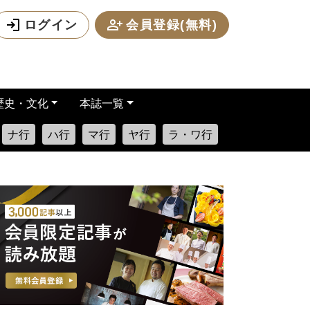
ログイン
会員登録(無料)
歴史・文化
本誌一覧
ナ行
ハ行
マ行
ヤ行
ラ・ワ行