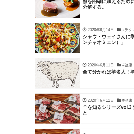
熱を的確に加えるため
分解する。
2020年6月14日
#テク
シャウ・ウェイさんに学
ンチャオミェン）」
2020年6月11日
#健康
全て分かれば羊名人！
2020年6月11日
#健康
羊を知るシリーズvol.
と