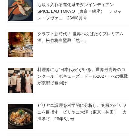
も取り入れる進化系モダンインディアン
SPICE LAB TOKYO（東京・銀座） テジャ
ス・ソヴァニ 26年8月号
クラフト新時代！ 世界へ羽ばたくプレミアム
酒、松竹梅白壁蔵「然土」
料理界にも“日本代表”がいる。世界最高峰のコ
ンクール「ボキューズ・ドール2027」への挑戦
が京都で幕開け
ビリヤニ調理を科学的に分析し、究極のビリヤ
ニを目指す ビリヤニ大澤（東京・神田） 大
澤孝将 26年6月号