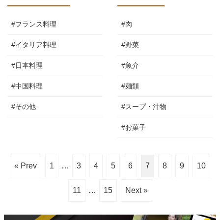
#フランス料理
#肉
#イタリア料理
#野菜
#日本料理
#魚介
#中国料理
#麺類
#その他
#スープ・汁物
#お菓子
« Prev
1
…
3
4
5
6
7
8
9
10
11
…
15
Next »