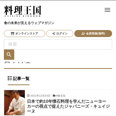
ナ
食の未来が見えるウェブマガジン
オンラインストア
ログイン
会員登録(無料)
日本料理
記事一覧
2021年12月15日
#食文化
日本で約10年懐石料理を学んだニューヨー
カーの視点で捉えたジャパニーズ・キュイジ
ーヌ