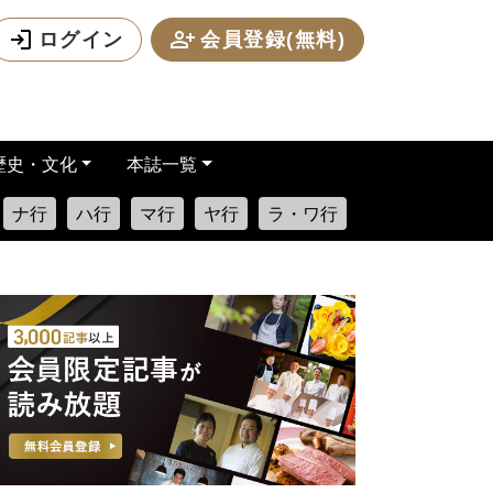
ログイン
会員登録(無料)
歴史・文化
本誌一覧
ナ行
ハ行
マ行
ヤ行
ラ・ワ行