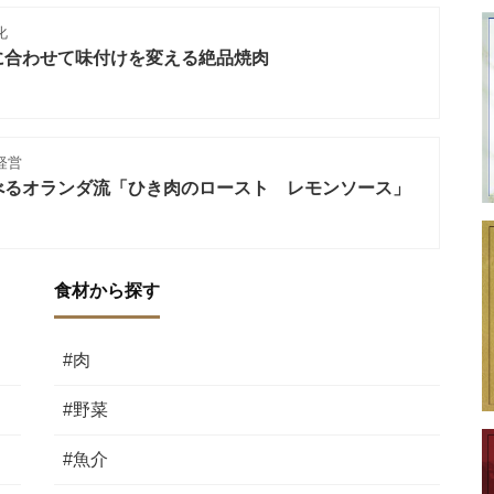
化
に合わせて味付けを変える絶品焼肉
経営
べるオランダ流「ひき肉のロースト レモンソース」
食材から探す
#肉
#野菜
#魚介