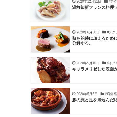
2020年12月31日
#テ
温故知新フランス料理ソ
2020年6月30日
#テク
熱を的確に加えるため
分解する。
2020年5月10日
#イタ
キャラメリゼした表面
2020年5月5日
#店舗経
豚の顔と足を煮込んだ