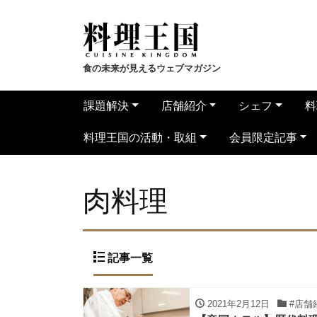
食の未来が見えるウェブマガジン
課題解決
店舗紹介
シェフ
料
料理王国の活動・取組
会員限定記事
肉料理
記事一覧
2021年2月12日
#店舗