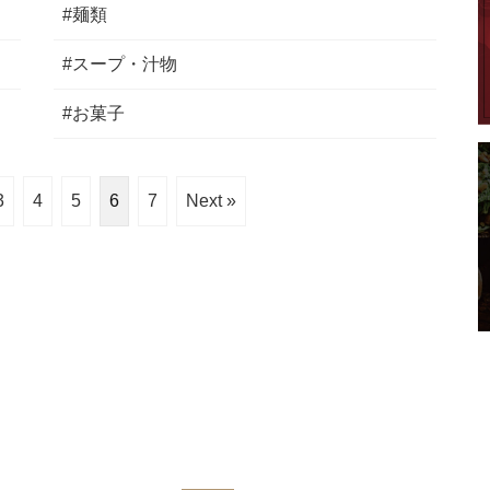
#麺類
#スープ・汁物
#お菓子
3
4
5
6
7
Next »