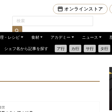
オンラインストア
理・レシピ
食材
アカデミー
ニュース
シェフ名から記事を探す
ア行
カ行
サ行
タ行
経営