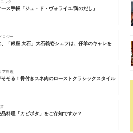
クニック
ース手帳「ジュ・ド・ヴォライユ/鶏のだし」
ノロジー
に、「銀座 大石」大石義壱シェフは、仔羊のキャレを
リア料理
がそそる！骨付きスネ肉のローストクラシックスタイル
営
絶品料理「カピポタ」をご存知ですか？