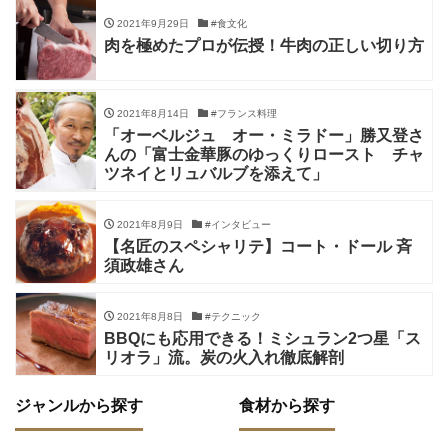
2021年9月29日
#食文化
肉を極めたプロが伝授！牛肉の正しい切り方
2021年8月14日
#フランス料理
「オーベルジュ オー・ミラドー」勝又登さ
んの「富士金華豚のゆっくりロースト チャ
ツネイとリュバルブを添えて」
2021年8月9日
#インタビュー
【名匠のスペシャリテ】コート・ドール 斉
須政雄さん
2021年8月8日
#テクニック
BBQにも応用できる！ミシュラン2つ星「ス
リオラ」流。炭の火入れ徹底解剖
ジャンルから探す
食材から探す