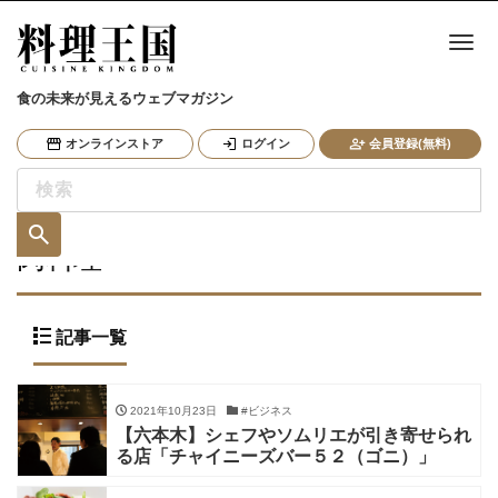
ナ
食の未来が見えるウェブマガジン
オンラインストア
ログイン
会員登録(無料)
肉料理
記事一覧
2021年10月23日
#ビジネス
【六本木】シェフやソムリエが引き寄せられ
る店「チャイニーズバー５２（ゴニ）」