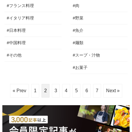
#フランス料理
#肉
#イタリア料理
#野菜
#日本料理
#魚介
#中国料理
#麺類
#その他
#スープ・汁物
#お菓子
« Prev
1
2
3
4
5
6
7
Next »