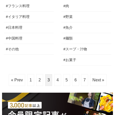
#フランス料理
#肉
#イタリア料理
#野菜
#日本料理
#魚介
#中国料理
#麺類
#その他
#スープ・汁物
#お菓子
« Prev
1
2
3
4
5
6
7
Next »