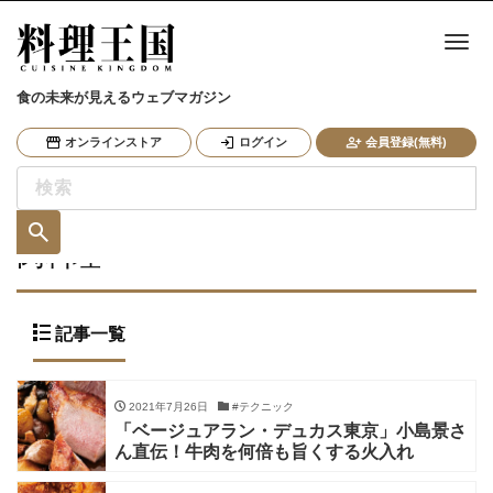
ナ
食の未来が見えるウェブマガジン
オンラインストア
ログイン
会員登録(無料)
肉料理
記事一覧
2021年7月26日
#テクニック
「ベージュアラン・デュカス東京」小島景さ
ん直伝！牛肉を何倍も旨くする火入れ