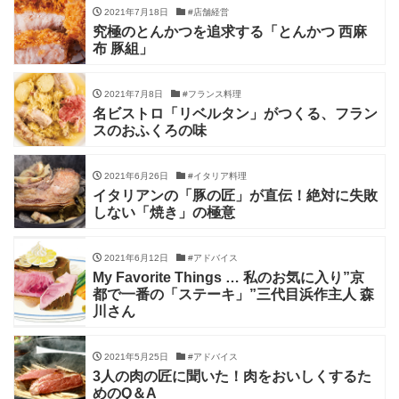
2021年7月18日
#店舗経営
究極のとんかつを追求する「とんかつ 西麻
布 豚組」
2021年7月8日
#フランス料理
名ビストロ「リベルタン」がつくる、フラン
スのおふくろの味
2021年6月26日
#イタリア料理
イタリアンの「豚の匠」が直伝！絶対に失敗
しない「焼き」の極意
2021年6月12日
#アドバイス
My Favorite Things … 私のお気に入り”京
都で一番の「ステーキ」”三代目浜作主人 森
川さん
2021年5月25日
#アドバイス
3人の肉の匠に聞いた！肉をおいしくするた
めのQ＆A