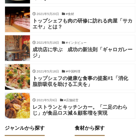
2021年5月20日
#食材
トップシェフも肉の研修に訪れる肉屋「サカ
エヤ」とは？
2021年5月19日
#インタビュー
成功店に学ぶ 成功の新法則「ギャロガレー
ジ」
2021年5月18日
#中国料理
トップシェフの健康な食事の提案#1「消化
脂肪吸収を助ける工夫を」
2021年5月9日
#店舗経営
レストランとキッチンカー。「二足のわら
じ」が食品ロス減＆顧客増を実現
ジャンルから探す
食材から探す