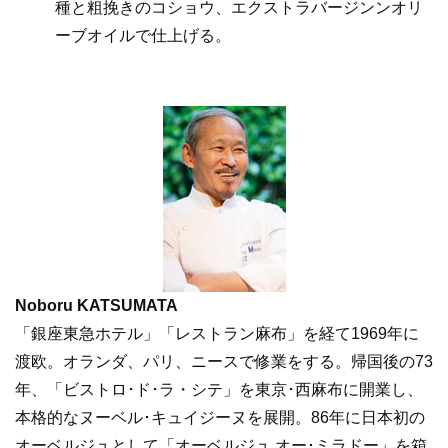
種と粗挽きのコショウ、エクストラバージンンオリ
ーブオイルで仕上げる。
Noboru KATSUMATA
「銀座東急ホテル」「レストラン麻布」を経て1969年に
渡欧。オランダ、パリ、ニースで修業をする。帰国後の73
年、「ビストロ･ド･ラ・シテ」を東京･西麻布に開業し、
本格的なヌーベル･キュイジーヌを展開。86年に日本初の
オーベルジュとして「オーベルジュ オー･ミラドー」を箱