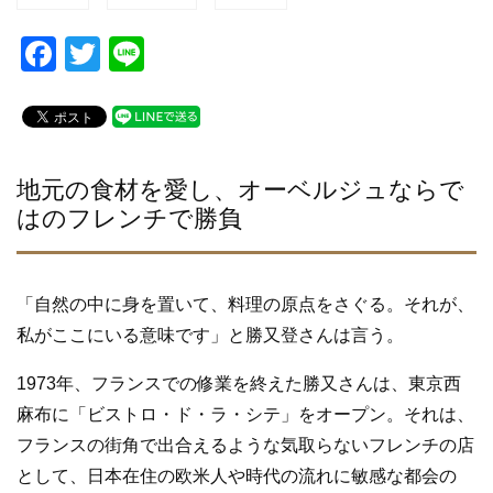
F
T
Li
a
wi
n
c
tt
e
e
er
b
地元の食材を愛し、オーベルジュならで
はのフレンチで勝負
o
o
k
「自然の中に身を置いて、料理の原点をさぐる。それが、
私がここにいる意味です」と勝又登さんは言う。
1973年、フランスでの修業を終えた勝又さんは、東京西
麻布に「ビストロ・ド・ラ・シテ」をオープン。それは、
フランスの街角で出合えるような気取らないフレンチの店
として、日本在住の欧米人や時代の流れに敏感な都会の