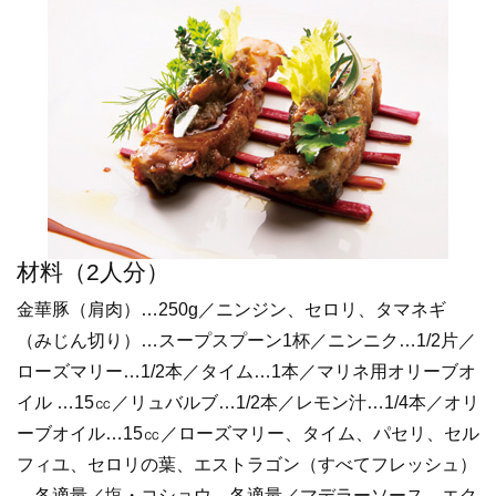
材料（2人分）
金華豚（肩肉）…250g／ニンジン、セロリ、タマネギ
（みじん切り）…スープスプーン1杯／ニンニク…1/2片／
ローズマリー…1/2本／タイム…1本／マリネ用オリーブオ
イル …15㏄／リュバルブ…1/2本／レモン汁…1/4本／オリ
ーブオイル…15㏄／ローズマリー、タイム、パセリ、セル
フィユ、セロリの葉、エストラゴン（すべてフレッシュ）
…各適量／塩・コショウ…各適量／マデラーソース、エク