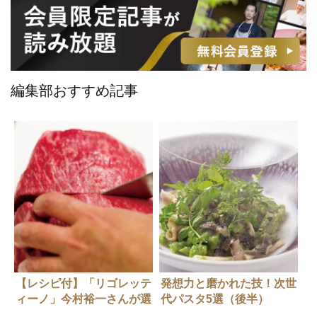
編集部おすすめ記事
【レシピ付】「リゴレッテ
発想力と磨かれた技！次世
ィーノ」今村裕一さんが選
代パスタ5選（後半）
んだ『尾崎牛』