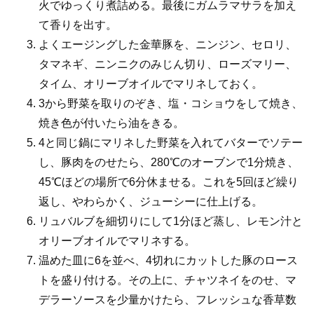
火でゆっくり煮詰める。最後にガムラマサラを加え
て香りを出す。
よくエージングした金華豚を、ニンジン、セロリ、
タマネギ、ニンニクのみじん切り、ローズマリー、
タイム、オリーブオイルでマリネしておく。
3から野菜を取りのぞき、塩・コショウをして焼き、
焼き色が付いたら油をきる。
4と同じ鍋にマリネした野菜を入れてバターでソテー
し、豚肉をのせたら、280℃のオーブンで1分焼き、
45℃ほどの場所で6分休ませる。これを5回ほど繰り
返し、やわらかく、ジューシーに仕上げる。
リュバルブを細切りにして1分ほど蒸し、レモン汁と
オリーブオイルでマリネする。
温めた皿に6を並べ、4切れにカットした豚のロース
トを盛り付ける。その上に、チャツネイをのせ、マ
デラーソースを少量かけたら、フレッシュな香草数