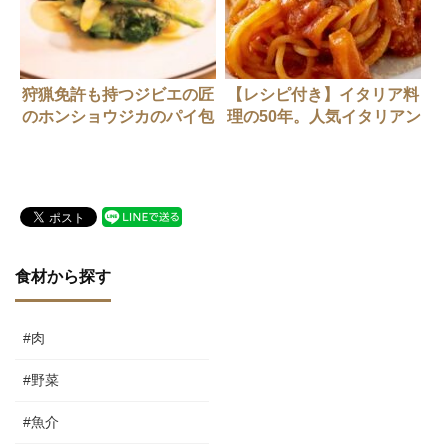
狩猟免許も持つジビエの匠
【レシピ付き】イタリア料
のホンショウジカのパイ包
理の50年。人気イタリアン
み焼き「レストラン
シェフが作る「1970年代
KAIRADA」皆良田光輝さ
へのオマージュ」
ん
食材から探す
#肉
#野菜
#魚介