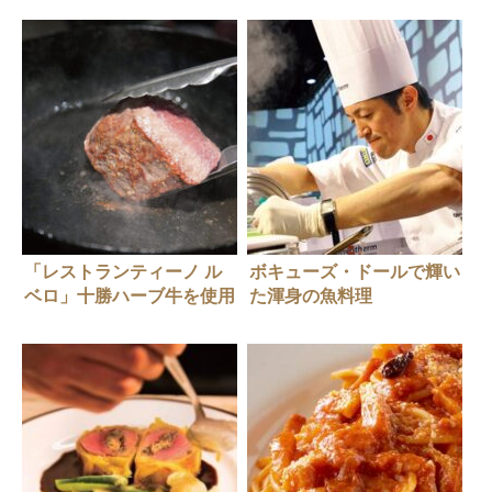
「レストランティーノ ル
ボキューズ・ドールで輝い
ベロ」十勝ハーブ牛を使用
た渾身の魚料理
した絶品レシピ２