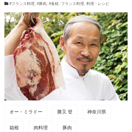
#フランス料理
,
#豚肉
,
#食材
,
フランス料理
,
料理・レシピ
オー・ミラドー
勝又 登
神奈川県
箱根
肉料理
豚肉