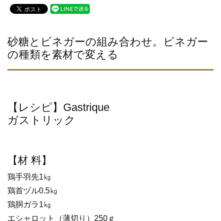
c
tt
e
e
er
b
砂糖とビネガーの組み合わせ。ビネガー
の種類を素材で変える
o
o
k
【レシピ】Gastrique
ガストリック
【材 料】
鶏手羽先1㎏
鶏首ヅル0.5㎏
鶏胴ガラ1㎏
エシャロット（薄切り）250ｇ