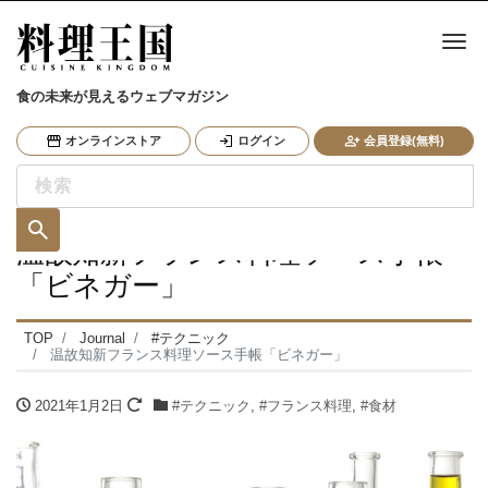
ナ
食の未来が見えるウェブマガジン
オンラインストア
ログイン
会員登録(無料)
温故知新フランス料理ソース手帳
「ビネガー」
TOP
Journal
#テクニック
温故知新フランス料理ソース手帳「ビネガー」
2021年1月2日
#テクニック
,
#フランス料理
,
#食材