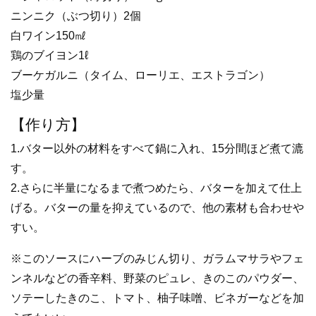
ニンニク（ぶつ切り）2個
白ワイン150㎖
鶏のブイヨン1ℓ
ブーケガルニ（タイム、ローリエ、エストラゴン）
塩少量
【作り方】
1.バター以外の材料をすべて鍋に入れ、15分間ほど煮て漉
す。
2.さらに半量になるまで煮つめたら、バターを加えて仕上
げる。バターの量を抑えているので、他の素材も合わせや
すい。
※このソースにハーブのみじん切り、ガラムマサラやフェ
ンネルなどの香辛料、野菜のピュレ、きのこのパウダー、
ソテーしたきのこ、トマト、柚子味噌、ビネガーなどを加