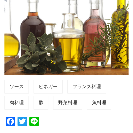
ソース
ビネガー
フランス料理
肉料理
酢
野菜料理
魚料理
F
T
Li
a
wi
n