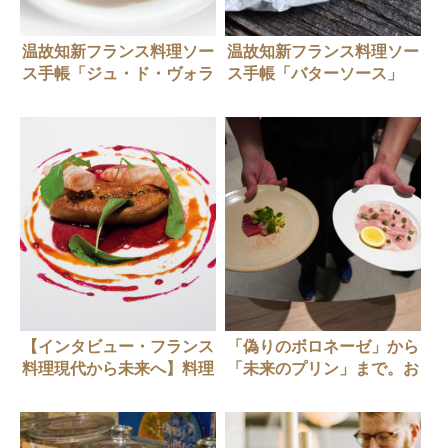
温故知新フランス料理ソー
温故知新フランス料理ソー
ス手帳「ジュ・ド・ヴォラ
ス手帳「バターソース」
イユ/鶏のだし」
【インタビュー・フランス
「偽りのボロネーゼ」から
料理現代から未来へ】料理
「未来のプリン」まで。お
評論家 山本益博さんイン
いしいの本質に迫る「New
タビュー
Delicious 展」