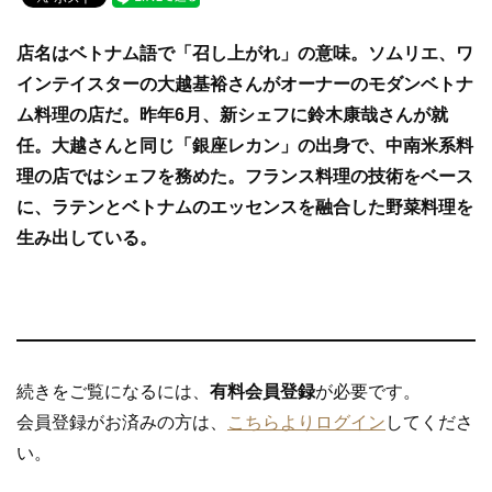
c
tt
e
e
er
店名はベトナム語で「召し上がれ」の意味。ソムリエ、ワ
b
インテイスターの大越基裕さんがオーナーのモダンベトナ
o
ム料理の店だ。昨年6月、新シェフに鈴木康哉さんが就
o
任。大越さんと同じ「銀座レカン」の出身で、中南米系料
k
理の店ではシェフを務めた。フランス料理の技術をベース
に、ラテンとベトナムのエッセンスを融合した野菜料理を
生み出している。
続きをご覧になるには、
有料会員登録
が必要です。
会員登録がお済みの方は、
こちらよりログイン
してくださ
い。