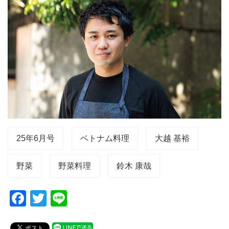
25年6月号
ベトナム料理
大越 基裕
野菜
野菜料理
鈴木 康哉
F
T
Li
a
wi
n