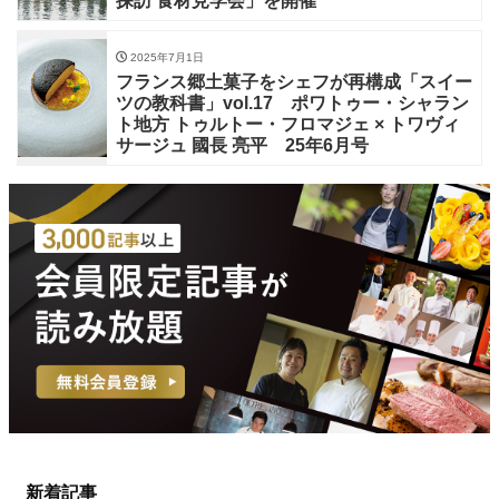
探訪 食材見学会」を開催
2025年7月1日
フランス郷土菓子をシェフが再構成「スイー
ツの教科書」vol.17 ポワトゥー・シャラン
ト地方 トゥルトー・フロマジェ × トワヴィ
サージュ 國長 亮平 25年6月号
新着記事