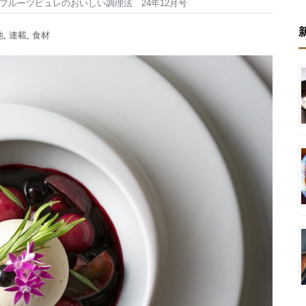
 フルーツピュレのおいしい調理法 24年12月号
他
,
連載
,
食材