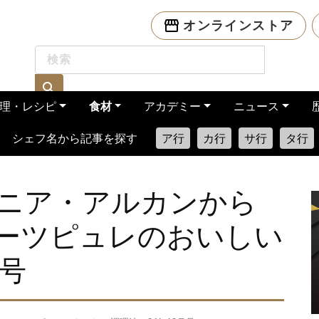
オンラインストア
理・レシピ
食材
アカデミー
ニュース
シェフ名から記事を探す
ア行
カ行
サ行
タ行
ニア・アルカンから
 フルーツピュレのおいしい
月号