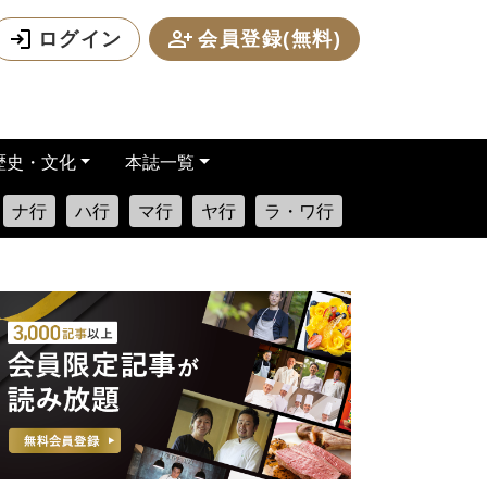
ログイン
会員登録(無料)
歴史・文化
本誌一覧
ナ行
ハ行
マ行
ヤ行
ラ・ワ行