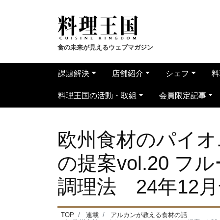
食の未来が見えるウェブマガジン
課題解決
店舗紹介
シェフ
料
料理王国の活動・取組
会員限定記事
欧州食材のパイオ
の提案vol.20
調理法 24年12
TOP
連載
アルカンが教える食材の話