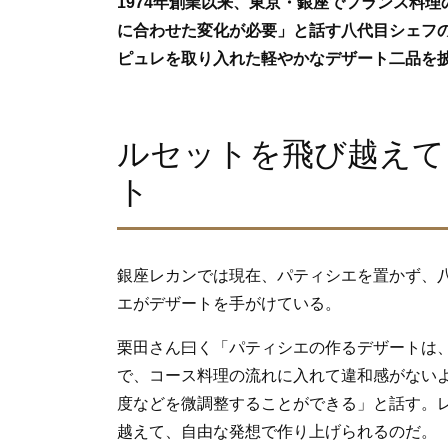
1974年創業以来、東京・銀座でフランス料
b
に合わせた変化が必要」と話す八代目シェフ
o
ピュレを取り入れた軽やかなデザート二品を
o
k
ルセットを飛び越えて
ト
銀座レカンでは現在、パティシエを置かず、
エがデザートを手がけている。
栗田さん曰く「パティシエの作るデザートは
で、コース料理の流れに入れて違和感がない
度などを微調整することができる」と話す。
越えて、自由な発想で作り上げられるのだ。