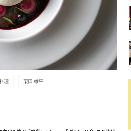
料理
栗田 雄平