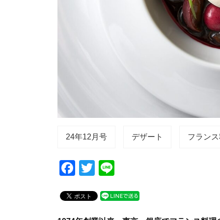
24年12月号
デザート
フランス
F
T
Li
a
wi
n
c
tt
e
e
er