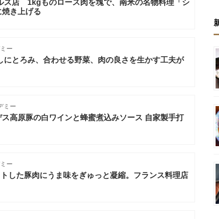
ルズ店 1kgものロース肉を塊で、南米の名物料理「シ
に焼き上げる
ミー
だしにとろみ、合わせる野菜、肉の良さを生かす工夫が
」
デミー
デス高原豚の白ワインと蜂蜜煮込みソース 自家製手打
ミー
カットした豚肉にうま味をぎゅっと凝縮。フランス料理店