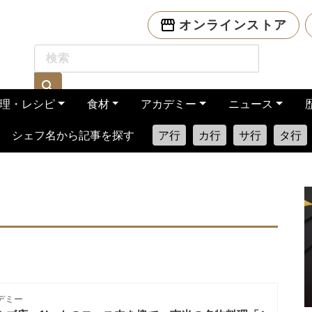
オンラインストア
理・レシピ
食材
アカデミー
ニュース
シェフ名から記事を探す
ア行
カ行
サ行
タ行
デミー