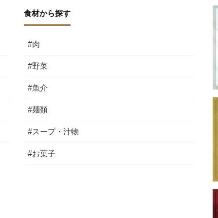
食材から探す
#肉
#野菜
#魚介
#麺類
#スープ・汁物
#お菓子