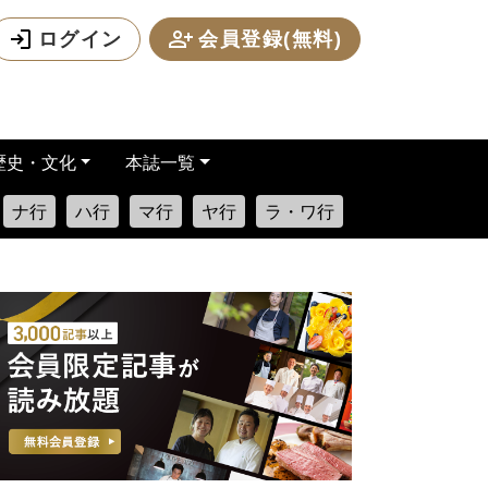
ログイン
会員登録(無料)
歴史・文化
本誌一覧
ナ行
ハ行
マ行
ヤ行
ラ・ワ行