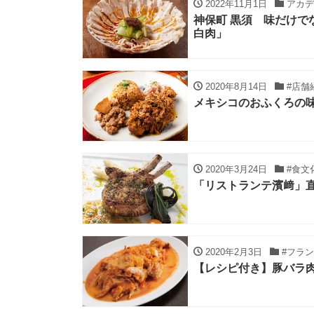
2022年11月1日
アカデ
神保町 黒須 味だけ
白肉」
2020年8月14日
#店舗
メキシコのおふくろの
2020年3月24日
#食文
「リストランテ濱﨑」
2020年2月3日
#フラ
【レシピ付き】豚バラ