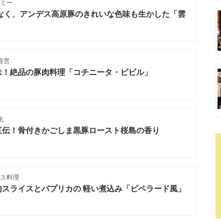
ミー
でなく、アンデス高原豚のきれいな色味も生かした「雲
経営
味！絶品の豚肉料理「コチニータ・ピビル」
化
直伝！骨付きかごしま黒豚ロースト桜島の香り
ンス料理
肉スライスとパプリカの 軽い煮込み「ピペラード風」