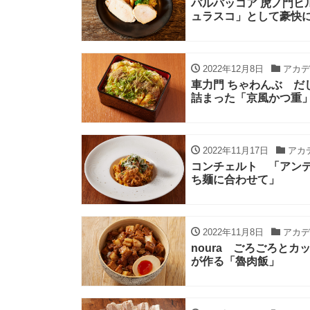
バルバッコア 虎ノ門ヒ
ュラスコ」として豪快
2022年12月8日
アカデ
車力門 ちゃわんぶ 
詰まった「京風かつ重
2022年11月17日
アカ
コンチェルト 「アン
ち麺に合わせて」
2022年11月8日
アカデ
noura ごろごろと
が作る「魯肉飯」