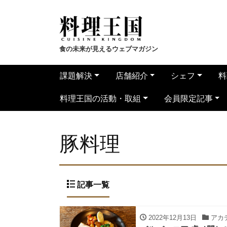
食の未来が見えるウェブマガジン
課題解決
店舗紹介
シェフ
料
料理王国の活動・取組
会員限定記事
豚料理
記事一覧
2022年12月13日
アカ