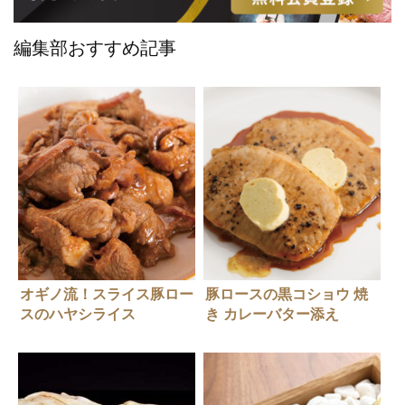
編集部おすすめ記事
オギノ流！スライス豚ロー
豚ロースの黒コショウ 焼
スのハヤシライス
き カレーバター添え