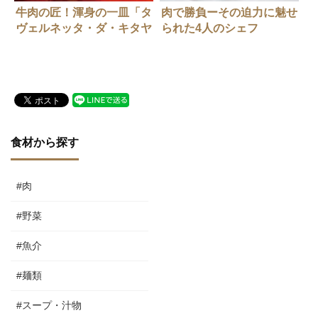
牛肉の匠！渾身の一皿「タ
肉で勝負ーその迫力に魅せ
ヴェルネッタ・ダ・キタヤ
られた4人のシェフ
マ」北山伸也さん
食材から探す
#肉
#野菜
#魚介
#麺類
#スープ・汁物