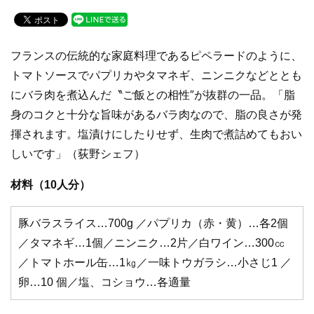
a
wi
n
c
tt
e
e
er
フランスの伝統的な家庭料理であるピペラードのように、
b
トマトソースでパプリカやタマネギ、ニンニクなどととも
o
にバラ肉を煮込んだ〝ご飯との相性″が抜群の一品。「脂
o
身のコクと十分な旨味があるバラ肉なので、脂の良さが発
k
揮されます。塩漬けにしたりせず、生肉で煮詰めてもおい
しいです」（荻野シェフ）
材料（10人分）
豚バラスライス…700g ／パプリカ（赤・黄）…各2個
／タマネギ…1個／ニンニク…2片／白ワイン…300㏄
／トマトホール缶…1㎏／一味トウガラシ…小さじ1 ／
卵…10 個／塩、コショウ…各適量