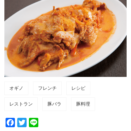
オギノ
フレンチ
レシピ
レストラン
豚バラ
豚料理
F
T
Li