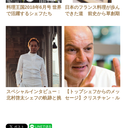
料理王国2018年6月号 世界
日本のフランス料理が歩ん
で活躍するシェフたち
できた道 前史から草創期
へ 23年4月号
スペシャルインタビュー：
【トップシェフからのメッ
北村啓太シェフの軌跡と挑
セージ】クリスチャン・ル
戦【前編】
=スケールさん