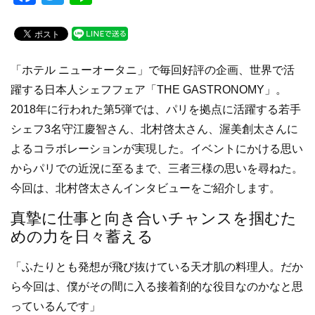
a
wi
n
c
tt
e
e
er
「ホテル ニューオータニ」で毎回好評の企画、世界で活
b
躍する日本人シェフフェア「THE GASTRONOMY」。
o
2018年に行われた第5弾では、パリを拠点に活躍する若手
o
シェフ3名守江慶智さん、北村啓太さん、渥美創太さんに
k
よるコラボレーションが実現した。イベントにかける思い
からパリでの近況に至るまで、三者三様の思いを尋ねた。
今回は、北村啓太さんインタビューをご紹介します。
真摯に仕事と向き合いチャンスを掴むた
めの力を日々蓄える
「ふたりとも発想が飛び抜けている天才肌の料理人。だか
ら今回は、僕がその間に入る接着剤的な役目なのかなと思
っているんです」