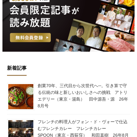
新着記事
創業70年、三代目から次世代へ─。引き算で守
る伝統の味と新しいおいしさへの挑戦 アトリ
エデリー（東京・湯島） 田中源吾・源 26年
8月号
フレンチの料理人がフォン・ド・ヴォーで仕込
むフレンチカレー フレンチカレー
SPOON（東京・西荻窪） 和田直樹 26年8月