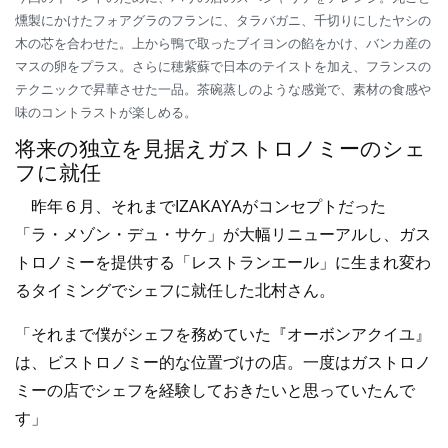
燻製にかけたフォアグラのフランに、タラバガニ、千切りにしたヤシの
木の芯を合わせた。上から鴨で取ったブイヨンの餡をかけ、バンカ産の
マスの卵をプラス。さらに穂紫蘇で日本のテイストを加え、フランスの
テクニックで昇華させた一品。茶碗蒸しのような感覚で、素材の食感や
味のコントラストが楽しめる。
将来の独立を見据えガストロノミーのシェ
フに就任
昨年６月、それまでIZAKAYAがコンセプトだった
「ラ・メゾン・デュ・サケ」が大幅リニューアルし、ガス
トロノミーを提供する「レストランエール」に生まれ変わ
るタイミングでシェフに就任した北村さん。
「それまで僕がシェフを務めていた『オーボンアクイユ』
は、ビストロノミー的な位置づけの店。一度はガストロノ
ミーの店でシェフを経験しておきたいと思っていたんで
す」