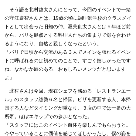
そう語る北村啓太さんにとって、今回のイベントで一緒
の守江慶智さんとは、19歳の頃に調理師学校のクラスメイ
トとして出会った旧知の仲。渥美創太さんとは５年ほど前
から、パリを拠点とする料理人たちの集まりで顔を合わせ
るようになり、自然と親しくなったという。
「パリで日頃から交流のある３人でメインを張れるイベン
トに呼ばれるのは初めてのことで、すごく嬉しかったです
ね。なかなか癖のある、おもしろいメンツだと思います
よ」
北村さんは今回、現在シェフを務める「レストランエー
ル」のスタッフ総勢６名と帰国。ビザを更新する人、本帰
国する人などタイミングが重なり、３店の中では一番の大
所帯。ほぼエキップでの参加となった。
「スタッフにはこのイベント自体を楽しんでもらおうと。
今やっていることに価値を感じてほしかったし、僕の姿を