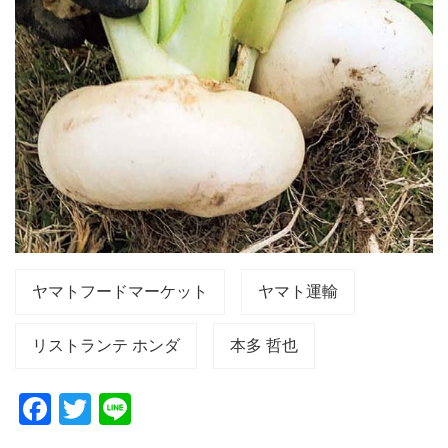
ヤマトフードマーケット
ヤマト運輸
リストランテ ホンダ
本多 哲也
F
T
Li
a
wi
n