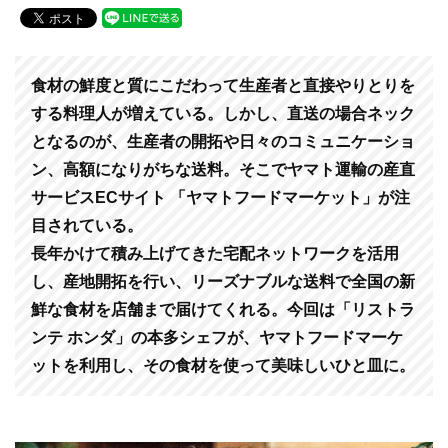
c
tt
e
e
er
b
食材の鮮度と質にこだわって生産者と直接やりとりを
o
する料理人が増えている。しかし、直送の場合ネック
となるのが、生産者の開拓や日々のコミュニケーショ
o
ン、高額になりがちな送料。そこでヤマト運輸の産直
k
サービスECサイト 「ヤマトフードマーケット」が注
目されている。
長年かけて積み上げてきた宅配ネットワークを活用
し、産地開拓を行い、リーズナブルな送料で全国の新
鮮な食材を店舗まで届けてくれる。今回は「リストラ
ンテ ホンダ」の本多シェフが、ヤマトフードマーケ
ットを利用し、その食材を使って美味しいひと皿に。