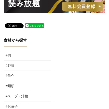
食材から探す
#肉
#野菜
#魚介
#麺類
#スープ・汁物
#お菓子