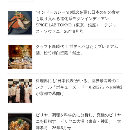
“インド＝カレー”の概念を覆し日本の旬の食材
も取り入れる進化系モダンインディアン
SPICE LAB TOKYO（東京・銀座） テジャ
ス・ソヴァニ 26年8月号
クラフト新時代！ 世界へ羽ばたくプレミアム
酒、松竹梅白壁蔵「然土」
料理界にも“日本代表”がいる。世界最高峰のコ
ンクール「ボキューズ・ドール2027」への挑戦
が京都で幕開け
ビリヤニ調理を科学的に分析し、究極のビリヤ
ニを目指す ビリヤニ大澤（東京・神田） 大
澤孝将 26年6月号