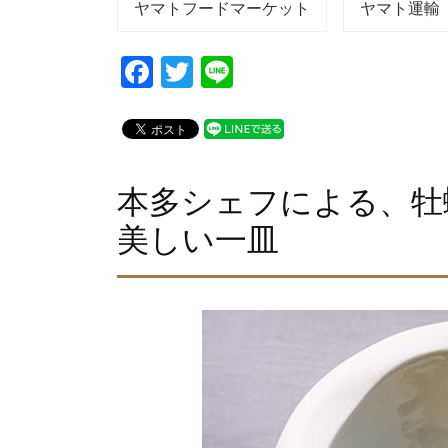
ヤマトフードマーケット
ヤマト運輸
F
T
Li
a
wi
n
c
tt
e
e
er
b
本多シェフによる、牡
o
美しい一皿
o
k