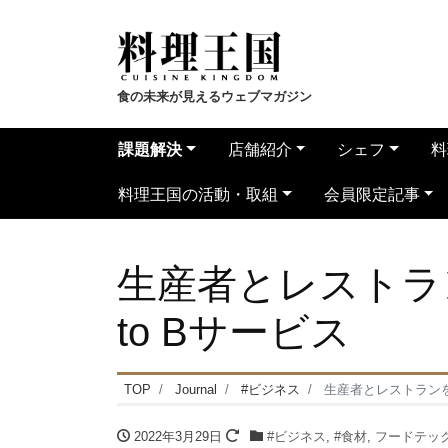
食の未来が見えるウェブマガジン
課題解決
店舗紹介
シェフ
料
料理王国の活動・取組
会員限定記事
生産者とレストラ
to Bサービス
TOP
Journal
#ビジネス
生産者とレストランを
2022年3月29日
#ビジネス
,
#食材
,
フードテッ