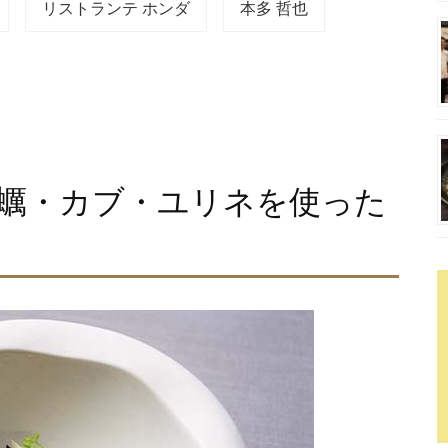
リストランテ ホンダ
本多 哲也
蠣・カブ・ユリネを使った