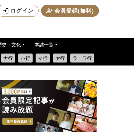
ログイン
会員登録(無料)
歴史・文化
本誌一覧
ナ行
ハ行
マ行
ヤ行
ラ・ワ行