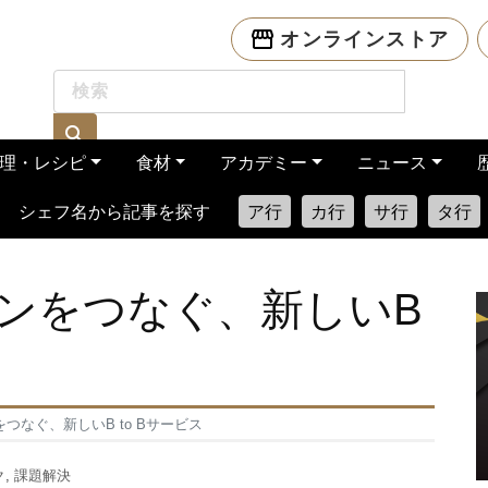
オンラインストア
理・レシピ
食材
アカデミー
ニュース
シェフ名から記事を探す
ア行
カ行
サ行
タ行
ンをつなぐ、新しいB
つなぐ、新しいB to Bサービス
ク
,
課題解決