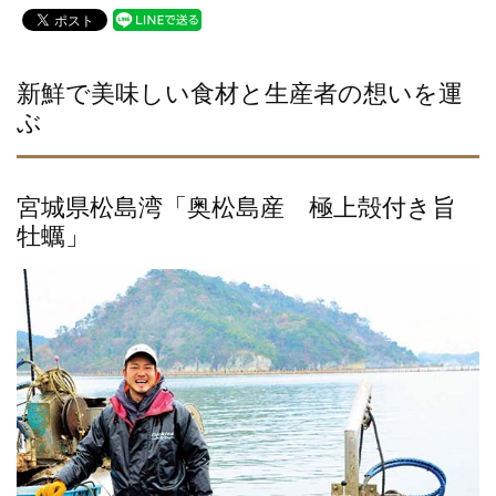
c
tt
e
e
er
b
新鮮で美味しい食材と生産者の想いを運
ぶ
o
o
k
宮城県松島湾「奥松島産 極上殻付き旨
牡蠣」