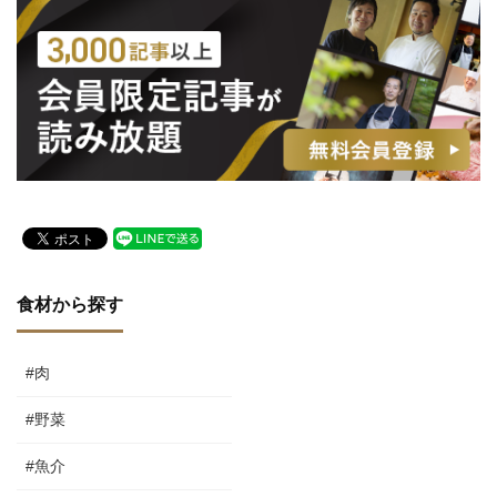
食材から探す
#肉
#野菜
#魚介