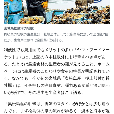
宮城県松島湾の牡蠣
奥松島の牡蠣の生産量は、牡蠣全体としては広島県に次いで全国第2位
だが、生食用に限れば全国第1位を誇る。
利便性でも費用面でもメリットの多い「ヤマトフードマー
ケット」には、上記の３本柱以外にも特筆すべき点があ
る。たとえば厳選食材の生産者の顔が見えること。ホーム
ページには生産者のこだわりや食材の特長が明記されてい
る。なかでも、今が旬の宮城県「奥松島産 極上殻付き旨
牡蠣」は、イチ押しの注目食材。弾力ある食感と深い味わ
いが好評で、その理由を生産者はこう語る。
「奥松島産の牡蠣は、養殖のスタイルがほかとは少し違う
んです。まず松島側の潮の流れがゆるく、淡水と海水が混