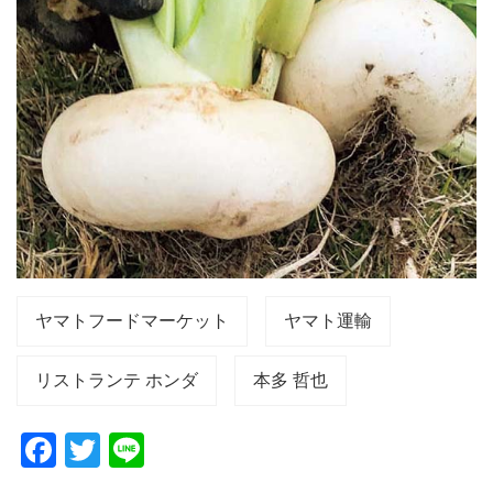
ヤマトフードマーケット
ヤマト運輸
リストランテ ホンダ
本多 哲也
F
T
Li
a
wi
n