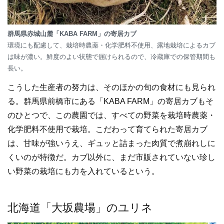
群馬県赤城山麓「KABA FARM」の寄居カブ
環境にも配慮して、栽培時農薬・化学肥料不使用、露地栽培によるカブ
は味が濃い。鮮度のよい状態で届けられるので、冷蔵庫での保管期間も
長い。
こうした生産者の努力は、そのほかの旬の食材にも見られ
る。群馬県前橋市にある「KABA FARM」の寄居カブもそ
のひとつで、この農園では、すべての野菜を栽培時農薬・
化学肥料不使用で栽培。こだわって育てられた寄居カブ
は、甘味が強いうえ、ギュッと詰まった肉質で煮崩れしに
くいのが特徴だ。カブ以外に、まだ市販されていない珍し
い野菜の栽培にも力を入れているという。
北海道「大坂農場」のユリネ