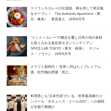
スリランカカレーの伝道師、満を持して実店舗
をオープン！ The Authentic Apartment（東
京・亀有） 奥原直人 26年8月号
“インド＝カレー”の概念を覆し日本の旬の食材
も取り入れる進化系モダンインディアン
SPICE LAB TOKYO（東京・銀座） テジャ
ス・ソヴァニ 26年8月号
クラフト新時代！ 世界へ羽ばたくプレミアム
酒、松竹梅白壁蔵「然土」
料理界にも“日本代表”がいる。世界最高峰のコ
ンクール「ボキューズ・ドール2027」への挑戦
が京都で幕開け