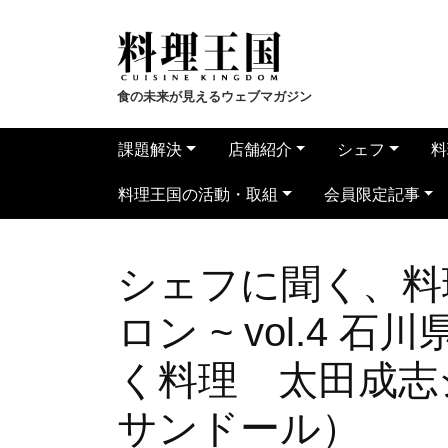
食の未来が見えるウェブマガジン
課題解決
店舗紹介
シェフ
料
料理王国の活動・取組
会員限定記事
シェフに聞く、料
ロン ~ vol.4
く料理 太田成志
サンドール）