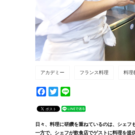
アカデミー
フランス料理
料理
F
T
Li
a
wi
n
c
tt
e
e
er
日々、料理に研鑽を重ねているのは、シェフ
b
一方で、シェフが飲食店でゲストに料理を提