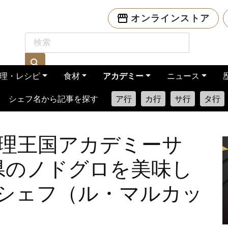
オンラインストア
理・レシピ
食材
アカデミー
ニュース
シェフ名から記事を探す
ア行
カ行
サ行
タ行
理王国アカデミーサ
 石川県のノドグロを美味し
シェフ（ル・マルカッ