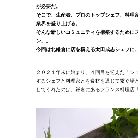
o
が必要だ。
o
そこで、生産者、プロのトップシェフ、料理
k
業界を盛り上げる。
そんな新しいコミュニティを構築するために
ン」。
今回は北鎌倉に店を構える太田成志シェフに
２０２１年末に始まり、４回目を迎えた「シ
するシェフと料理家とを食材を通じて繋ぐ場
してくれたのは、鎌倉にあるフランス料理店