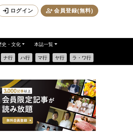
ログイン
会員登録(無料)
歴史・文化
本誌一覧
ナ行
ハ行
マ行
ヤ行
ラ・ワ行