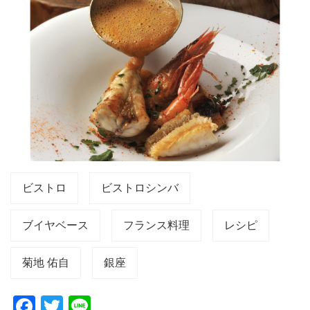
ビストロ
ビストロシンバ
ブイヤベース
フランス料理
レシピ
菊地 佑自
銀座
F
T
Li