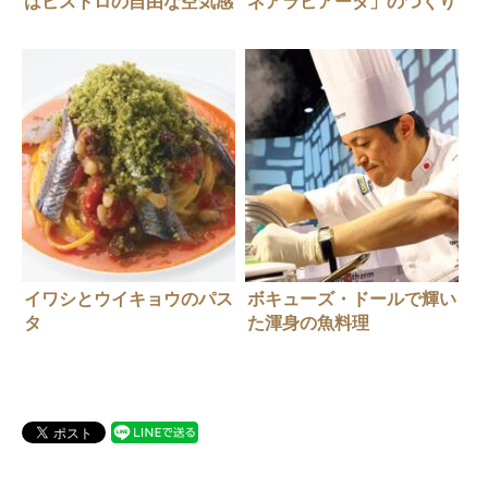
はビストロの自由な空気感
ネアラビアータ」のつくり
【L’AMITIE/ラミティエ】
かた。
イワシとウイキョウのパス
ボキューズ・ドールで輝い
タ
た渾身の魚料理