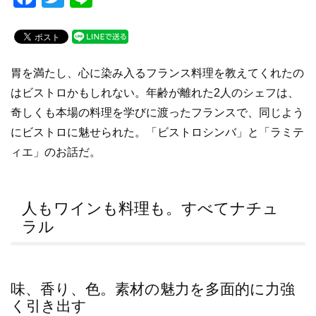
a
wi
n
c
tt
e
e
er
胃を満たし、心に染み入るフランス料理を教えてくれたの
b
はビストロかもしれない。年齢が離れた2人のシェフは、
o
奇しくも本場の料理を学びに渡ったフランスで、同じよう
o
にビストロに魅せられた。「ビストロシンバ」と「ラミテ
k
ィエ」のお話だ。
人もワインも料理も。すべてナチュ
ラル
味、香り、色。素材の魅力を多面的に力強
く引き出す