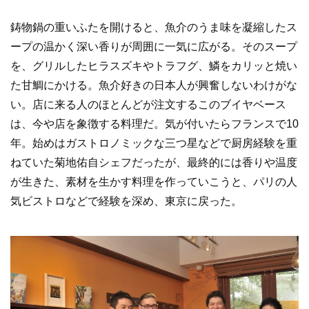
鋳物鍋の重いふたを開けると、魚介のうま味を凝縮したス
ープの温かく深い香りが周囲に一気に広がる。そのスープ
を、グリルしたヒラスズキやトラフグ、鱗をカリッと焼い
た甘鯛にかける。魚介好きの日本人が興奮しないわけがな
い。店に来る人のほとんどが注文するこのブイヤベース
は、今や店を象徴する料理だ。気が付いたらフランスで10
年。始めはガストロノミックな三つ星などで厨房経験を重
ねていた菊地佑自シェフだったが、最終的には香りや温度
が生きた、素材を生かす料理を作っていこうと、パリの人
気ビストロなどで経験を深め、東京に戻った。