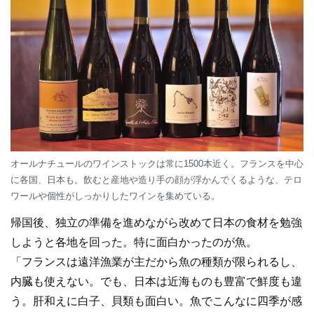
オールナチュールのワインストックは常に1500本近く。フランスを中心
に各国、日本も。飲むと産地や造り手の顔が浮かんでくるような、テロ
ワールや個性がしっかりしたワインを集めている。
帰国後、独立の準備を進めながら改めて日本の食材を勉強
しようと各地を回った。特に面白かったのが魚。
「フランスは遠洋漁業が主だから魚の種類が限られるし、
内臓も使えない。でも、日本は近海ものも豊富で鮮度も違
う。肝和えに白子、貝類も面白い。魚でこんなに四季が感