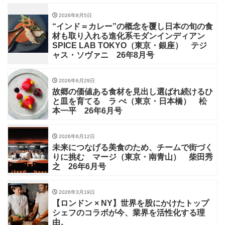
2026年8月5日
“インド＝カレー”の概念を覆し日本の旬の食
材も取り入れる進化系モダンインディアン
SPICE LAB TOKYO（東京・銀座） テジ
ャス・ソヴァニ 26年8月号
2026年6月29日
故郷の価値ある食材を見出し選ばれ続けるひ
と皿を育てる ラ ぺ（東京・日本橋） 松
本一平 26年6月号
2026年6月12日
未来につなげる美食のため、チームで街づく
りに挑む マージ（東京・南青山） 柴田秀
之 26年6月号
2026年3月19日
【ロンドン × NY】世界を股にかけたトップ
シェフのコラボが今、業界を活性化する理
由。