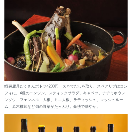
蝦夷鹿具だくさんポトフ4200円 スネでだしを取り、スペアリブはコン
フィに。4種のニンジン、スティックサラダ、キャベツ、チヂミホウレ
ンソウ、フェンネル、大根、ミニ大根、ラディッシュ、マッシュルー
ム、原木椎茸など旬の野菜がたっぷり。豪快で華やか。