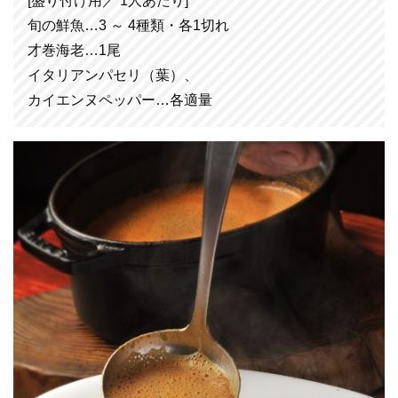
[盛り付け用／ 1人あたり]
旬の鮮魚…3 ～ 4種類・各1切れ
才巻海老…1尾
イタリアンパセリ（葉）、
カイエンヌペッパー…各適量