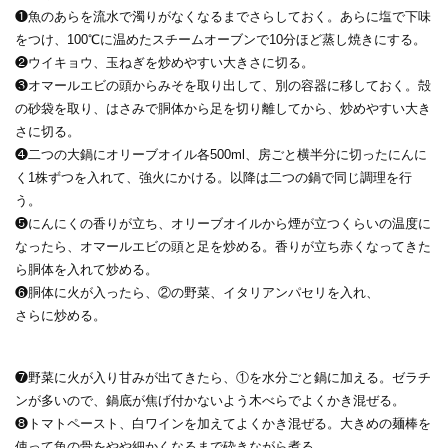
❶魚のあらを流水で濁りがなくなるまでさらしておく。あらに塩で下味
をつけ、100℃に温めたスチームオーブンで10分ほど蒸し焼きにする。
❷ウイキョウ、玉ねぎを炒めやすい大きさに切る。
❸オマールエビの頭からみそを取り出して、別の容器に移しておく。殻
の砂袋を取り、はさみで胴体から足を切り離してから、炒めやすい大き
さに切る。
❹二つの大鍋にオリーブオイル各500ml、房ごと横半分に切ったにんに
く1株ずつを入れて、強火にかける。以降は二つの鍋で同じ調理を行
う。
❺にんにくの香りが立ち、オリーブオイルから煙が立つくらいの温度に
なったら、オマールエビの頭と足を炒める。香りが立ち赤くなってきた
ら胴体を入れて炒める。
❻胴体に火が入ったら、②の野菜、イタリアンパセリを入れ、
さらに炒める。
❼野菜に火が入り甘みが出てきたら、①を水分ごと鍋に加える。ゼラチ
ンが多いので、鍋底が焦げ付かないよう木べらでよくかき混ぜる。
❽トマトペースト、白ワインを加えてよくかき混ぜる。大きめの麺棒を
使って魚の骨をやや細かくなるまで砕きながら煮る。