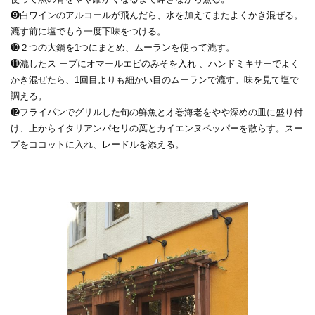
❾白ワインのアルコールが飛んだら、水を加えてまたよくかき混ぜる。
漉す前に塩でもう一度下味をつける。
❿２つの大鍋を1つにまとめ、ムーランを使って漉す。
⓫漉したス ープにオマールエビのみそを入れ 、ハンドミキサーでよく
かき混ぜたら、1回目よりも細かい目のムーランで漉す。味を見て塩で
調える。
⓬フライパンでグリルした旬の鮮魚と才巻海老をやや深めの皿に盛り付
け、上からイタリアンパセリの葉とカイエンヌペッパーを散らす。スー
プをココットに入れ、レードルを添える。