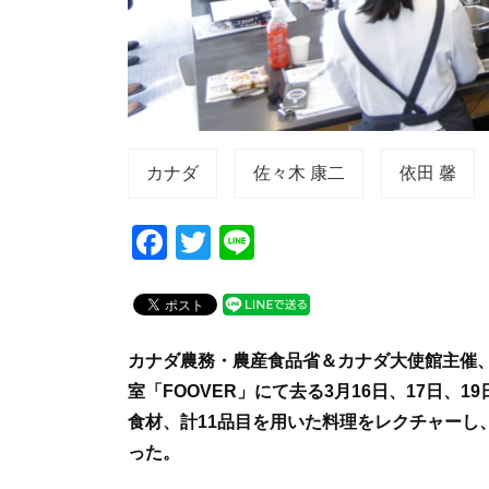
カナダ
佐々木 康二
依田 馨
F
T
Li
a
wi
n
c
tt
e
e
er
カナダ農務・農産食品省＆カナダ大使館主催
b
室「FOOVER」にて去る3月16日、17日、
o
食材、計11品目を用いた料理をレクチャーし
o
った。
k