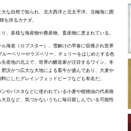
壮大な自然で知られ、北大西洋と北太平洋、北極海に囲
積を誇るカナダ。
より、多様な海産物や農産物、畜産物に恵まれている。
ール海老（ロブスター）、雪解けの早春に収穫され世界
ブルーベリーやラズベリー、チェリーをはじめとする色
る生産地の北上で、世界の醸造家が注目するワイン。冬
、肥沃かつ広大な大地による畜牛が盛んであり、大麦や
飼料にしたグレインフェッドビーフなども有名だ。
パンやパスタなどに使われている小麦や植物油の代表格
る大豆など、気づかないうちに毎日親しんでいる可能性