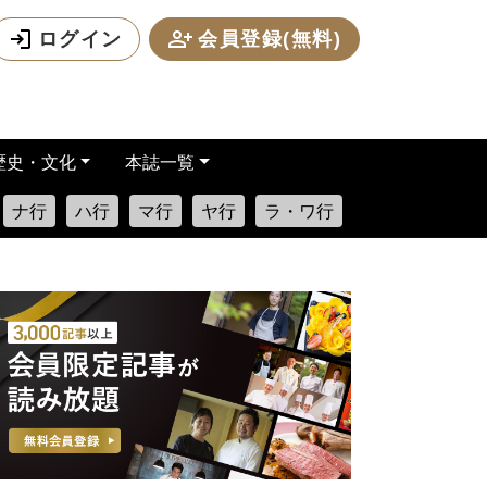
ログイン
会員登録(無料)
歴史・文化
本誌一覧
ナ行
ハ行
マ行
ヤ行
ラ・ワ行