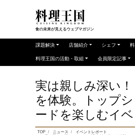
食の未来が見えるウェブマガジン
課題解決
店舗紹介
シェフ
料
料理王国の活動・取組
会員限定記事
実は親しみ深い！
を体験。トップシ
ードを楽しむイベ
TOP
ニュース
イベントレポート