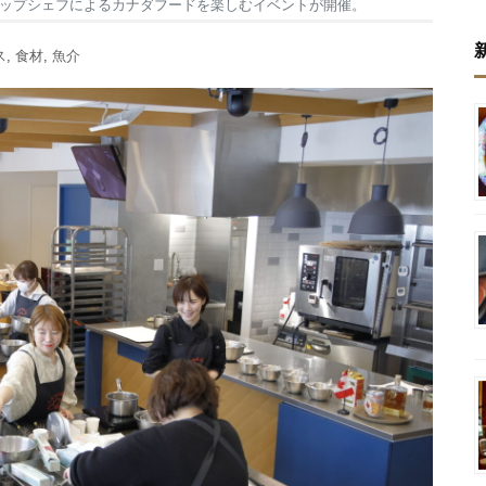
ップシェフによるカナダフードを楽しむイベントが開催。
ス
,
食材
,
魚介