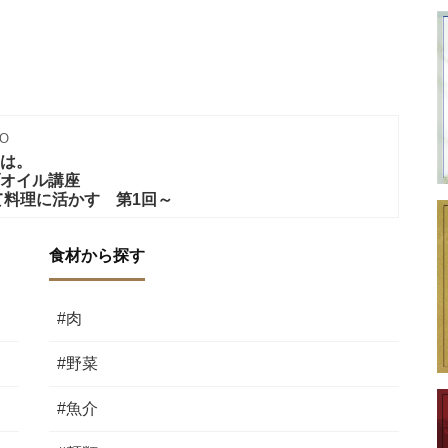
O
＞とは。
ブオイル講座
て料理に活かす 第1回～
食材から探す
#肉
#野菜
#魚介