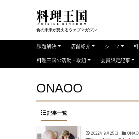
食の未来が見えるウェブマガジン
課題解決
店舗紹介
シェフ
料
料理王国の活動・取組
会員限定記事
ONAOO
記事一覧
2022年9月25日
ONAO