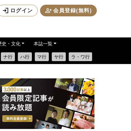
ログイン
会員登録(無料)
歴史・文化
本誌一覧
ナ行
ハ行
マ行
ヤ行
ラ・ワ行