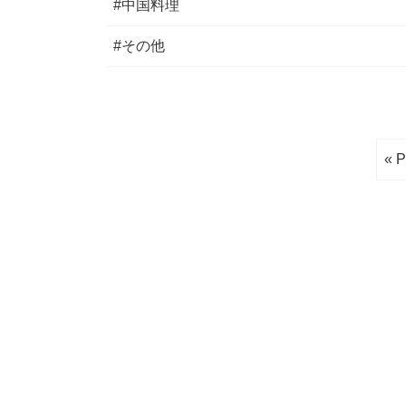
#中国料理
#その他
« P