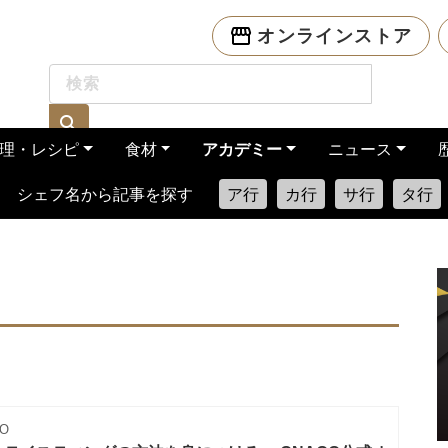
オンラインストア
理・レシピ
食材
アカデミー
ニュース
シェフ名から記事を探す
ア行
カ行
サ行
タ行
O