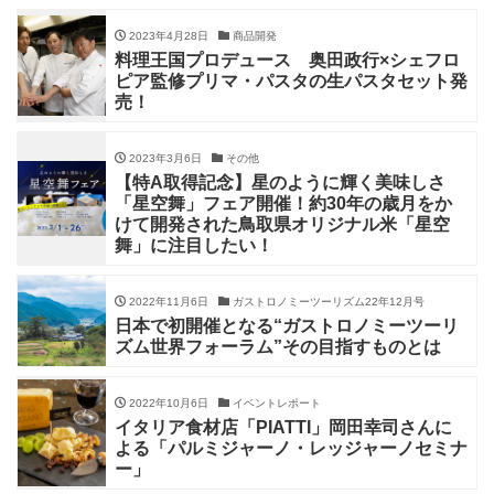
2023年4月28日
商品開発
料理王国プロデュース 奥田政行×シェフロ
ピア監修プリマ・パスタの生パスタセット発
売！
2023年3月6日
その他
【特A取得記念】星のように輝く美味しさ
「星空舞」フェア開催！約30年の歳月をか
けて開発された鳥取県オリジナル米「星空
舞」に注目したい！
2022年11月6日
ガストロノミーツーリズム22年12月号
日本で初開催となる“ガストロノミーツーリ
ズム世界フォーラム”その目指すものとは
2022年10月6日
イベントレポート
イタリア食材店「PIATTI」岡田幸司さんに
よる「パルミジャーノ・レッジャーノセミナ
ー」