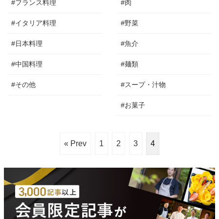
#フランス料理
#肉
#イタリア料理
#野菜
#日本料理
#魚介
#中国料理
#麺類
#その他
#スープ・汁物
#お菓子
« Prev
1
2
3
4