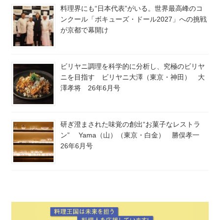
料理界にも“日本代表”がいる。世界最高峰のコ
ンクール「ボキューズ・ドール2027」への挑戦
が京都で幕開け
ビリヤニ調理を科学的に分析し、究極のビリヤ
ニを目指す ビリヤニ大澤（東京・神田） 大
澤孝将 26年6月号
研ぎ澄まされた味覚の創出“お菓子なレストラ
ン” Yama（山）（東京・白金） 勝俣孝一
26年6月号