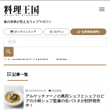
ナ
食の未来が見えるウェブマガジン
オンラインストア
ログイン
会員登録(無料)
料理王国の活動・取組
記事一覧
2023年5月12日
商品開発
アルケッチァーノの奥田シェフとシェフロピ
アの小林シェフ監修の生パスタが好評発売
中！