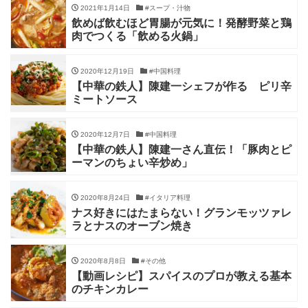
2021年1月14日
#スープ・汁物
飲めば飲むほど胃腸が元気に！発酵野菜と鶏
肉でつくる「飲める火鍋」
2020年12月19日
#中国料理
【中華の鉄人】陳建一シェフが作る ピリ辛
ミートソース
2020年12月7日
#中国料理
【中華の鉄人】陳建一さん直伝！「豚肉とピ
ーマンのちょい辛炒め」
2020年8月24日
#イタリア料理
ナス好きにはたまらない！グランモッツァレ
ラとナスのオーブン焼き
2020年8月8日
#その他
【動画レシピ】スパイスのプロが教える基本
のチキンカレー