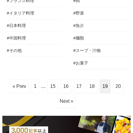
#フランス料理
#肉
#イタリア料理
#野菜
#日本料理
#魚介
#中国料理
#麺類
#その他
#スープ・汁物
#お菓子
« Prev
1
…
15
16
17
18
19
20
Next »