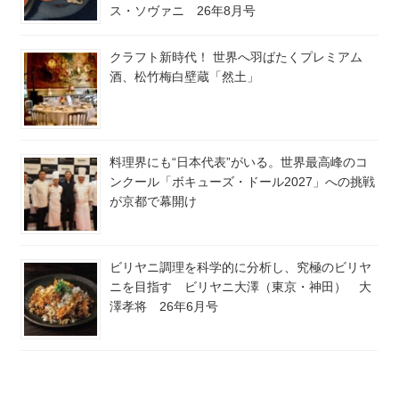
ス・ソヴァニ 26年8月号
クラフト新時代！ 世界へ羽ばたくプレミアム
酒、松竹梅白壁蔵「然土」
料理界にも“日本代表”がいる。世界最高峰のコ
ンクール「ボキューズ・ドール2027」への挑戦
が京都で幕開け
ビリヤニ調理を科学的に分析し、究極のビリヤ
ニを目指す ビリヤニ大澤（東京・神田） 大
澤孝将 26年6月号