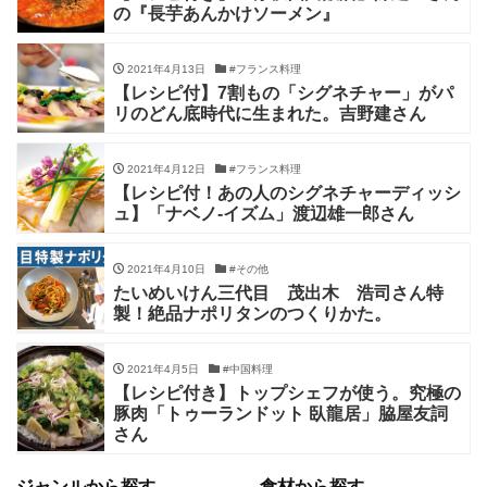
の『長芋あんかけソーメン』
2021年4月13日
#フランス料理
【レシピ付】7割もの「シグネチャー」がパ
リのどん底時代に生まれた。吉野建さん
2021年4月12日
#フランス料理
【レシピ付！あの人のシグネチャーディッシ
ュ】「ナベノ‐イズム」渡辺雄一郎さん
2021年4月10日
#その他
たいめいけん三代目 茂出木 浩司さん特
製！絶品ナポリタンのつくりかた。
2021年4月5日
#中国料理
【レシピ付き】トップシェフが使う。究極の
豚肉「トゥーランドット 臥龍居」脇屋友詞
さん
ジャンルから探す
食材から探す