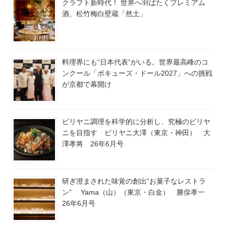
クラフト新時代！ 世界へ羽ばたくプレミアム
酒、松竹梅白壁蔵「然土」
料理界にも“日本代表”がいる。世界最高峰のコ
ンクール「ボキューズ・ドール2027」への挑戦
が京都で幕開け
ビリヤニ調理を科学的に分析し、究極のビリヤ
ニを目指す ビリヤニ大澤（東京・神田） 大
澤孝将 26年6月号
研ぎ澄まされた味覚の創出“お菓子なレストラ
ン” Yama（山）（東京・白金） 勝俣孝一
26年6月号