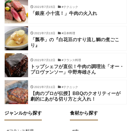
2021年7月15日
#テクニック
「銀座 小十流！」牛肉の火入れ
2021年7月13日
#日本料理
「瓢亭」の『白花豆のすり流し鯛の煮ごこ
り』
2021年7月12日
#フランス料理
トップシェフが直伝！牛肉の調理法「オー・
プロヴァンソー」中野寿雄さん
2021年7月11日
#テクニック
【肉のプロが伝授】BBQのクオリティーが
劇的にあがる切り方と火入れ！
ジャンルから探す
食材から探す