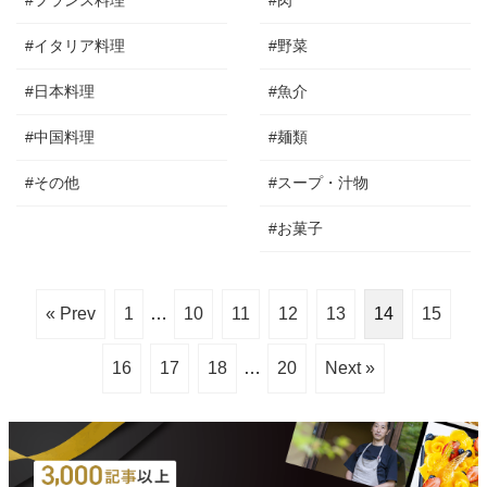
#フランス料理
#肉
#イタリア料理
#野菜
#日本料理
#魚介
#中国料理
#麺類
#その他
#スープ・汁物
#お菓子
« Prev
1
…
10
11
12
13
14
15
16
17
18
…
20
Next »