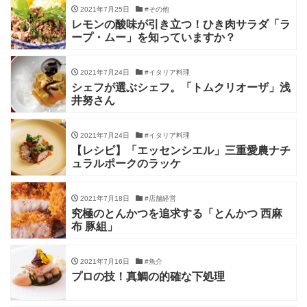
2021年7月25日
#その他
レモンの酸味が引き立つ！ひき肉サラダ「ラ
ープ・ムー」を知っていますか？
2021年7月24日
#イタリア料理
シェフが選ぶシェフ。「トムクリオーザ」浅
井努さん
2021年7月24日
#イタリア料理
【レシピ】「エッセンシエル」三重愛農ナチ
ュラルポークのラッケ
2021年7月18日
#店舗経営
究極のとんかつを追求する「とんかつ 西麻
布 豚組」
2021年7月16日
#魚介
プロの技！真鯛の的確な下処理