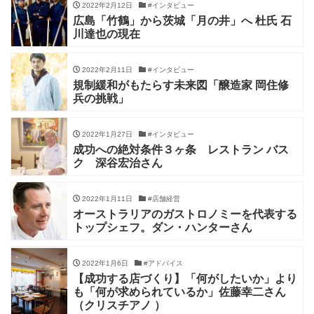
2022年2月12日
#インタビュー
広島「竹鶴」から茨城「月の井」へ 杜氏 石
川達也の現在
2022年2月11日
#インタビュー
規制緩和がもたらす未来図「醸造家 岡住修
兵の挑戦」
2022年1月27日
#インタビュー
成功への絶対条件３ヶ条 レストラン バス
ク 深谷宏治さん
2022年1月11日
#店舗経営
オーストラリアのガストロノミーを代表する
トップシェフ。ダン・ハンターさん
2022年1月6日
#アドバイス
【成功する店づくり】「何がしたいか」より
も「何が求められているか」佐藤幸二さん
（クリスチアノ ）