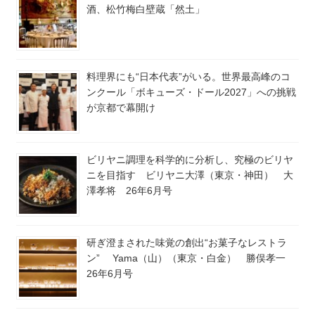
酒、松竹梅白壁蔵「然土」
料理界にも“日本代表”がいる。世界最高峰のコ
ンクール「ボキューズ・ドール2027」への挑戦
が京都で幕開け
ビリヤニ調理を科学的に分析し、究極のビリヤ
ニを目指す ビリヤニ大澤（東京・神田） 大
澤孝将 26年6月号
研ぎ澄まされた味覚の創出“お菓子なレストラ
ン” Yama（山）（東京・白金） 勝俣孝一
26年6月号