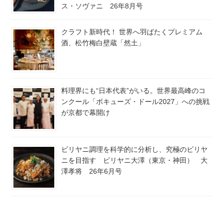
ス・ソヴァニ 26年8月号
クラフト新時代！ 世界へ羽ばたくプレミアム
酒、松竹梅白壁蔵「然土」
料理界にも“日本代表”がいる。世界最高峰のコ
ンクール「ボキューズ・ドール2027」への挑戦
が京都で幕開け
ビリヤニ調理を科学的に分析し、究極のビリヤ
ニを目指す ビリヤニ大澤（東京・神田） 大
澤孝将 26年6月号