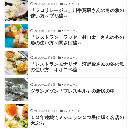
2020年12月10日
#テクニック
「フロリレージュ」川手寛康さんの冬の魚の
使い方～ブリ編～
2020年12月8日
#テクニック
「レストラン ラッセ」村山太一さんの冬の
魚の使い方～関さば編～
2020年12月6日
#テクニック
「レストランモナリザ」河野透さんの冬の魚
の使い方～オオニベ編～
2020年12月1日
#テクニック
グランメゾン「プレスキル」の厨房の中
2020年11月25日
#テクニック
１２年連続でミシュラン２つ星に輝く名店の
天ぷら