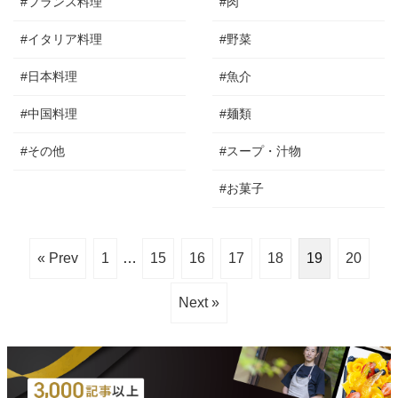
#フランス料理
#肉
#イタリア料理
#野菜
#日本料理
#魚介
#中国料理
#麺類
#その他
#スープ・汁物
#お菓子
« Prev
1
…
15
16
17
18
19
20
Next »