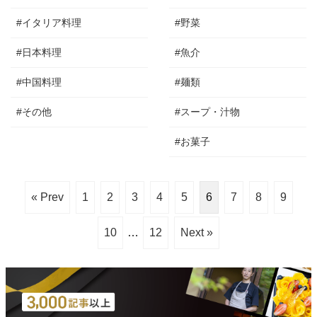
#イタリア料理
#野菜
#日本料理
#魚介
#中国料理
#麺類
#その他
#スープ・汁物
#お菓子
« Prev
1
2
3
4
5
6
7
8
9
10
…
12
Next »