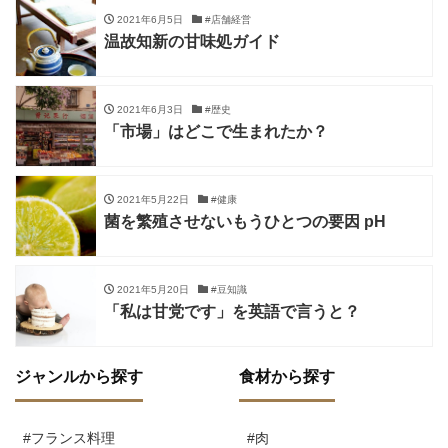
2021年6月5日
#店舗経営
温故知新の甘味処ガイド
2021年6月3日
#歴史
「市場」はどこで生まれたか？
2021年5月22日
#健康
菌を繁殖させないもうひとつの要因 pH
2021年5月20日
#豆知識
「私は甘党です」を英語で言うと？
ジャンルから探す
食材から探す
#フランス料理
#肉