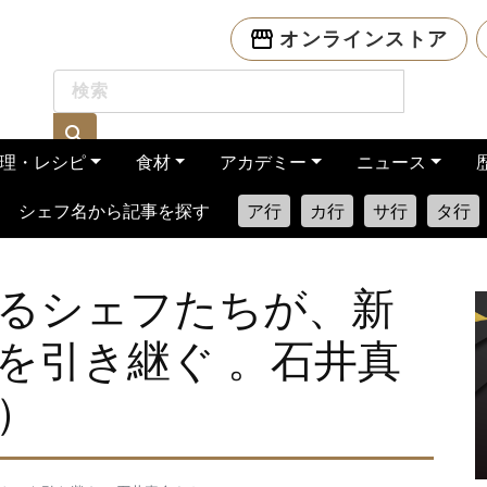
オンラインストア
理・レシピ
食材
アカデミー
ニュース
シェフ名から記事を探す
ア行
カ行
サ行
タ行
るシェフたちが、新
を引き継ぐ 。石井真
）