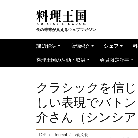
食の未来が見えるウェブマガジン
課題解決
店舗紹介
シェフ
料
料理王国の活動・取組
会員限定記事
クラシックを信じ
しい表現でバトン
介さん（シンシア
TOP
Journal
#食文化