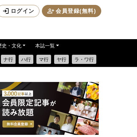
ログイン
会員登録(無料)
歴史・文化
本誌一覧
ナ行
ハ行
マ行
ヤ行
ラ・ワ行