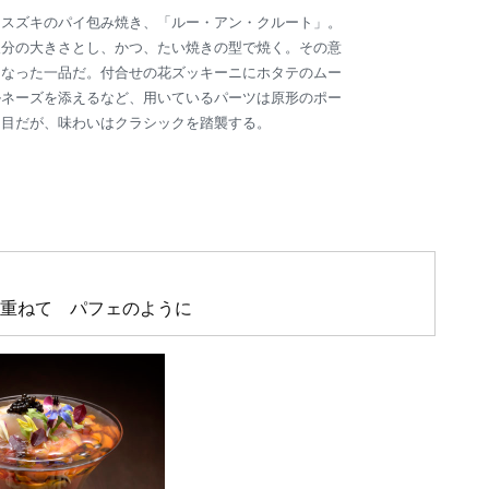
るスズキのパイ包み焼き、「ルー・アン・クルート」。
人分の大きさとし、かつ、たい焼きの型で焼く。その意
となった一品だ。付合せの花ズッキーニにホタテのムー
ルネーズを添えるなど、用いているパーツは原形のポー
た目だが、味わいはクラシックを踏襲する。
重ねて パフェのように