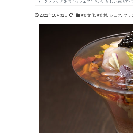
クラシックを信じるシェフたちが、新しい表現でバ
2021年10月31日
#食文化
,
#食材
,
シェフ
,
フラ