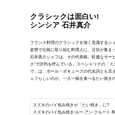
o
k
クラシックは面白い!
シンシア 石井真介
フランス料理のクラシックを強く意識するシ
姿勢で伝統に取り組む料理人に、注目が集まっ
石井真介シェフは、その代表格。旺盛なサービ
さ”で評判を呼んでいる。スペシャリテの「ス
で」は、ポール・ボキューズの代名詞とも言
ェフらしいのが、一人一個を食べるたい焼き
スズキのパイ包み焼きが「たい焼き」に?
スズキのパイ包み焼き:ルー·アン·クルート 