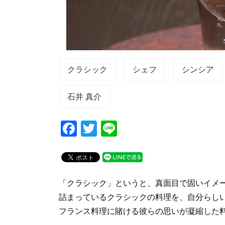
クラシック
シェフ
シンシア
石井 真介
F
T
Li
a
wi
n
c
tt
e
e
er
「クラシック」というと、真面目で固いイメ
b
詰まっているクラシックの料理を、自分らし
o
フランス料理に賭ける彼らの思いが凝縮した