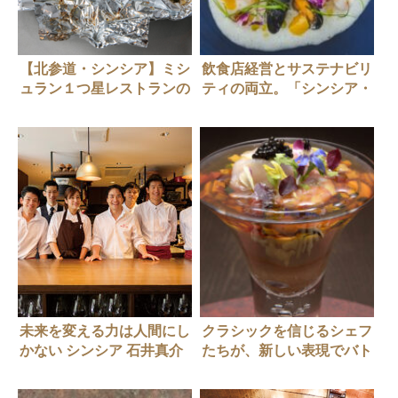
【北参道・シンシア】ミシ
飲食店経営とサステナビリ
ュラン１つ星レストランの
ティの両立。「シンシア・
まかない「サーモンのホイ
ブルー」にみる、これから
ル焼き」
のレストランの在り方
未来を変える力は人間にし
クラシックを信じるシェフ
かない シンシア 石井真介
たちが、新しい表現でバト
ンを引き継ぐ 。石井真介
さん（シンシア）