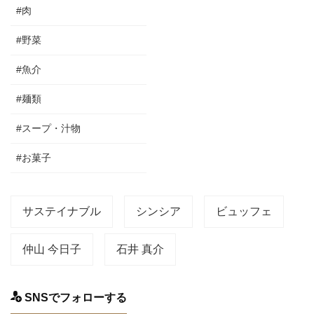
#肉
#野菜
#魚介
#麺類
#スープ・汁物
#お菓子
サステイナブル
シンシア
ビュッフェ
仲山 今日子
石井 真介
SNSでフォローする