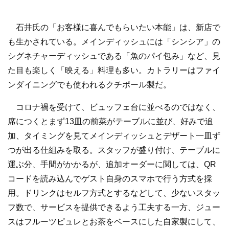
石井氏の「お客様に喜んでもらいたい本能」は、新店で
も生かされている。メインディッシュには「シンシア」の
シグネチャーディッシュである「魚のパイ包み」など、見
た目も楽しく「映える」料理も多い。カトラリーはファイ
ンダイニングでも使われるクチポール製だ。
コロナ禍を受けて、ビュッフェ台に並べるのではなく、
席につくとまず13皿の前菜がテーブルに並び、好みで追
加、タイミングを見てメインディッシュとデザート一皿ず
つが出る仕組みを取る。スタッフが盛り付け、テーブルに
運ぶ分、手間がかかるが、追加オーダーに関しては、QR
コードを読み込んでゲスト自身のスマホで行う方式を採
用。ドリンクはセルフ方式とするなどして、少ないスタッ
フ数で、サービスを提供できるよう工夫する一方、ジュー
スはフルーツピュレとお茶をベースにした自家製にして、