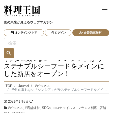
ナ
食の未来が見えるウェブマガジン
オンラインストア
ログイン
会員登録(無料)
予約の取れない「シンシア」がサ
ステナブルシーフードをメインに
した新店をオープン！
TOP
Journal
#ビジネス
予約の取れない「シンシア」がサステナブルシーフードをメインにした新店をオープン！
2021年1月5日
#ビジネス
,
#店舗経営
,
SDGs
,
コロナウイルス
,
フランス料理
,
店舗