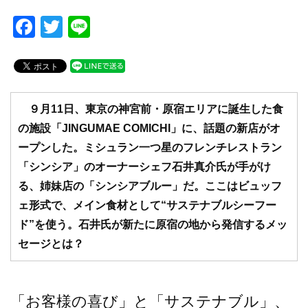
F
T
Li
a
wi
n
c
tt
e
e
er
b
９月11日、東京の神宮前・原宿エリアに誕生した食
の施設「JINGUMAE COMICHI」に、話題の新店がオ
o
ープンした。ミシュラン一つ星のフレンチレストラン
o
「シンシア」のオーナーシェフ石井真介氏が手がけ
k
る、姉妹店の「シンシアブルー」だ。ここはビュッフ
ェ形式で、メイン食材として“サステナブルシーフー
ド”を使う。石井氏が新たに原宿の地から発信するメッ
セージとは？
「お客様の喜び」と「サステナブル」、