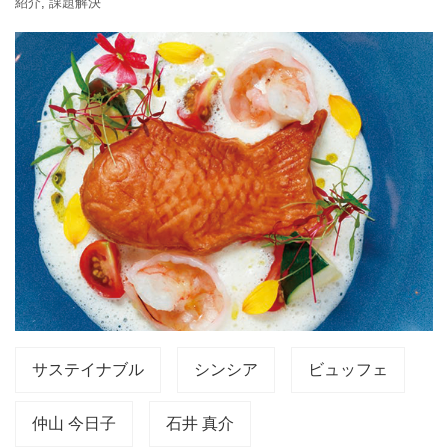
紹介
,
課題解決
サステイナブル
シンシア
ビュッフェ
仲山 今日子
石井 真介