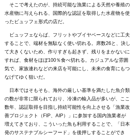
そこで考えたのが、持続可能な漁業による天然や養殖の
水産物に与えられる、国際的な認証を取得した水産物を使
ったビュッフェ形式の店だ。
ビュッフェならば、フリットやブイヤベースなどに工夫
することで、端材を無駄なく使い切れる。席数26と、決し
て大きくないため、作りすぎも起きず、残りをまかないに
すれば、食材をほぼ100％食べ切れる。カジュアルな雰囲
気で、家族連れなどの来店を可能にし、未来の食育にもつ
なげてゆく狙いだ。
日本ではそもそも、海外の厳しい基準を満たした魚介類
の数が非常に限られており、冷凍の輸入品が多いが、ここ
数年、認証取得を目指し持続可能性を向上させる「漁業改
善プロジェクト（FIP、AIP）」に参加する国内漁業者が
増えてきており、こういった魚も利用することで、「日本
発のサステナブルシーフード」を後押しすることができ