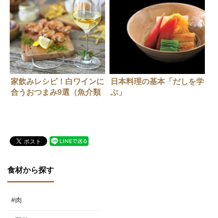
家飲みレシピ！白ワインに
日本料理の基本「だしを学
合うおつまみ9選（魚介類
ぶ」
編）
食材から探す
#肉