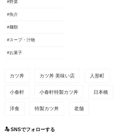
#野菜
#魚介
#麺類
#スープ・汁物
#お菓子
カツ丼
カツ丼 美味い店
人形町
小春軒
小春軒特製カツ丼
日本橋
洋食
特製カツ丼
老舗
SNSでフォローする