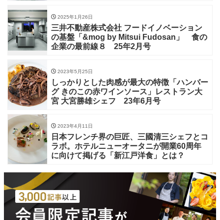
2025年1月26日
三井不動産株式会社 フードイノベーション
の基盤「&mog by Mitsui Fudosan」 食の
企業の最前線８ 25年2月号
2023年5月25日
しっかりとした肉感が最大の特徴「ハンバー
グ きのこの赤ワインソース」レストラン大
宮 大宮勝雄シェフ 23年6月号
2023年4月11日
日本フレンチ界の巨匠、三國清三シェフとコ
ラボ。ホテルニューオータニが開業60周年
に向けて掲げる「新江戸洋食」とは？