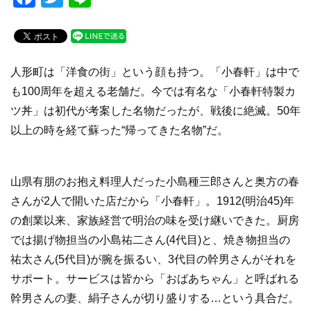
a
wi
n
c
tt
e
e
er
人形町は「洋食の街」という顔も持つ。「小春軒」は中で
b
も100周年を超える老舗だ。今では有名な「小春軒特製カ
o
ツ丼」は初代が考案した名物だったが、戦後に絶滅。50年
o
以上の時を経て蘇った“帰ってきた名物”だ。
k
山県有朋のお抱え料理人だった小島種三郎さんと奥方の春
さんが2人で開いた店だから「小春軒」。1912(明治45)年
の創業以来、家族経営で明治の味を受け継いできた。厨房
では揚げ物担当の小島祐二さん(4代目)と、焼き物担当の
祐太さん(5代目)が腕を振るい、3代目の幹男さんがそれを
サポート。サービスは皆から「おばあちゃん」と呼ばれる
幹男さんの妻、絹子さんが切り盛りする…という具合だ。