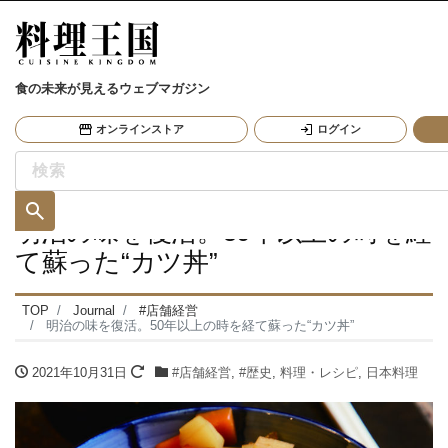
食の未来が見えるウェブマガジン
オンラインストア
ログイン
明治の味を復活。50年以上の時を経
て蘇った“カツ丼”
TOP
Journal
#店舗経営
明治の味を復活。50年以上の時を経て蘇った“カツ丼”
2021年10月31日
#店舗経営
,
#歴史
,
料理・レシピ
,
日本料理