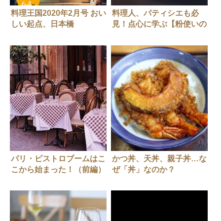
料理王国2020年2月号 おい
料理人、パティシエも必
しい起点、日本橋
見！点心に学ぶ【粉使いの
基礎】
パリ・ビストロブームはこ
かつ丼、天丼、親子丼…な
こから始まった！（前編）
ぜ「丼」なのか？