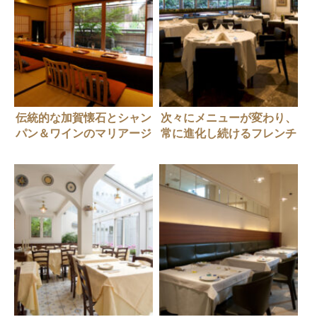
伝統的な加賀懐石とシャン
次々にメニューが変わり、
パン＆ワインのマリアージ
常に進化し続けるフレンチ
ュを楽しむ贅沢【神楽坂・
レストラン【恵比寿・フレ
和食】加賀生麩割烹 神楽
ンチ】MONNA LISA（モ
坂 前田
ナリザ）恵比寿本店