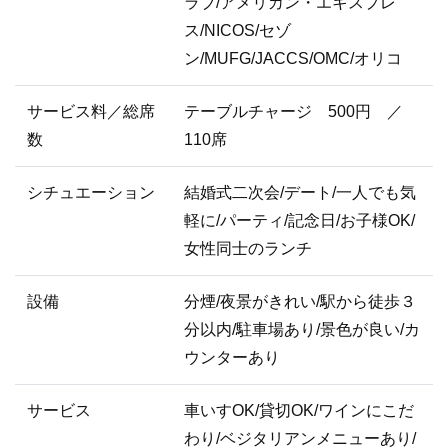
ラブ/アメリカン・エキスプレ
ス/NICOS/セゾ
ン/MUFG/JACCS/OMC/オリコ
サービス料／総席
テーブルチャージ 500円 ／
数
110席
シチュエーション
結婚式二次会/デート/一人でも気
軽に/パーティ/記念日/お子様OK/
女性同士のランチ
設備
分煙/夜景がきれい/駅から徒歩３
分以内/駐車場あり/景色が良い/カ
ウンターあり
サービス
車いすOK/貸切OK/ワインにこだ
わり/ベジタリアンメニューあり/