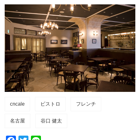
cncale
ビストロ
フレンチ
名古屋
谷口 健太