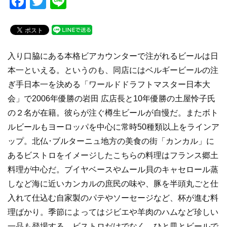
F
T
Li
a
wi
n
c
tt
e
e
er
入り口脇にある本格ビアカウンターで注がれるビールは日
b
本一といえる。というのも、同店にはベルギービールの注
o
ぎ手日本一を決める「ワールドドラフトマスター日本大
o
会」で2006年優勝の岩田 広店長と10年優勝の土屋怜子氏
k
の２名が在籍。彼らが注ぐ樽生ビールが自慢だ。またボト
ルビールもヨーロッパを中心に常時50種類以上をラインア
ップ。北仏･ブルターニュ地方の美食の街「カンカル」に
あるビストロをイメージしたこちらの料理はフランス郷土
料理が中心だ。ブイヤベースやムール貝のキャセロール蒸
しなど海に近いカンカルの庶民の味や、豚を半頭丸ごと仕
入れて仕込む自家製のパテやソーセージなど、杯が進む料
理ばかり。季節によってはジビエや羊肉のハムなど珍しい
一品も登場する。ビストロだけでなく、ひと皿とビールで