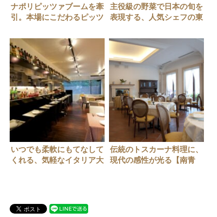
ナポリピッツァブームを牽
主役級の野菜で日本の旬を
引。本場にこだわるピッツ
表現する、人気シェフの東
ェリア・トラットリア【南
京店【丸の内・イタリア
青山・イタリアン】
ン】IL GHIOTTONE（イル
Napule 南青山本店 （ナプ
ギオットーネ）丸の内店
レ）
いつでも柔軟にもてなして
伝統のトスカーナ料理に、
くれる、気軽なイタリア大
現代の感性が光る【南青
衆食堂【六本木・イタリア
山・イタリアン】
ン】OSTERIA TOTTO（オ
Ristorante-Enoteca Riva
ステリア・トット）
degli Etruschi（リストラ
ンテ・エノテカ リヴァ デ
リ エトゥルスキ）