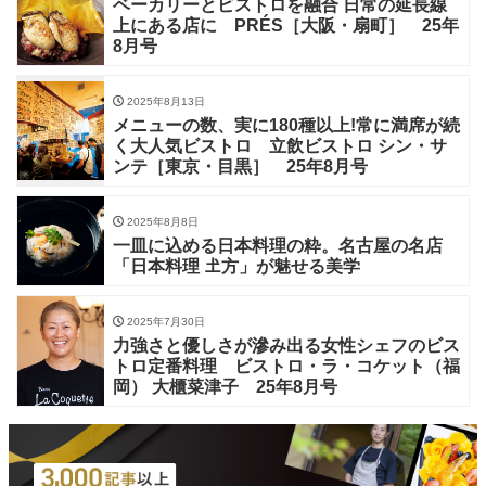
ベーカリーとビストロを融合 日常の延長線
上にある店に PRÉS［大阪・扇町］ 25年
8月号
2025年8月13日
メニューの数、実に180種以上!常に満席が続
く大人気ビストロ 立飲ビストロ シン・サ
ンテ［東京・目黒］ 25年8月号
2025年8月8日
一皿に込める日本料理の粋。名古屋の名店
「日本料理 𡈽方」が魅せる美学
2025年7月30日
力強さと優しさが滲み出る女性シェフのビス
トロ定番料理 ビストロ・ラ・コケット（福
岡） 大櫃菜津子 25年8月号