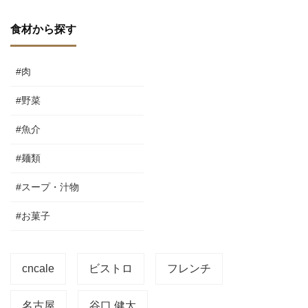
食材から探す
#肉
#野菜
#魚介
#麺類
#スープ・汁物
#お菓子
cncale
ビストロ
フレンチ
名古屋
谷口 健太