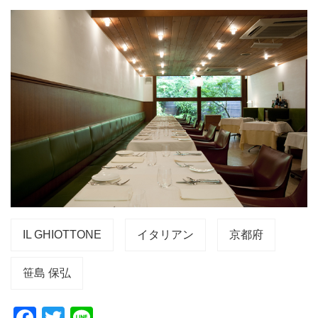
IL GHIOTTONE
イタリアン
京都府
笹島 保弘
F
T
Li