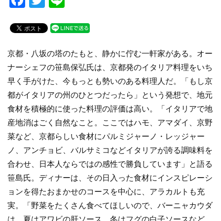
a
wi
n
c
tt
e
e
er
京都・八坂の塔のたもと、静かに佇む一軒家がある。オー
b
ナーシェフの笹島保弘氏は、京都発のイタリア料理をいち
o
早く手がけた、今もっとも勢いのある料理人だ。「もし京
o
都がイタリアの州のひとつだったら」という発想で、地元
k
食材を積極的に使った料理の評価は高い。「イタリアで地
産地消はごく自然なこと。ここではハモ、アマダイ、京野
菜など、京都らしい食材にパルミジャーノ・レッジャー
ノ、アンチョビ、バルサミコなどイタリアが誇る調味料を
合わせ、日本人ならではの感性で勝負しています」と語る
笹島氏。ディナーは、その日入った食材にインスピレーシ
ョンを得たおまかせのコースを中心に、アラカルトも充
実。「野菜をたくさん食べてほしいので、バーニャカウダ
は、夏はアワビの肝ソース、冬はフグの白子ソースなど、