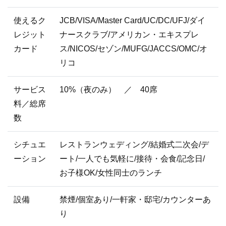
使えるク
JCB/VISA/Master Card/UC/DC/UFJ/ダイ
レジット
ナースクラブ/アメリカン・エキスプレ
カード
ス/NICOS/セゾン/MUFG/JACCS/OMC/オ
リコ
サービス
10%（夜のみ） ／ 40席
料／総席
数
シチュエ
レストランウェディング/結婚式二次会/デ
ーション
ート/一人でも気軽に/接待・会食/記念日/
お子様OK/女性同士のランチ
設備
禁煙/個室あり/一軒家・邸宅/カウンターあ
り