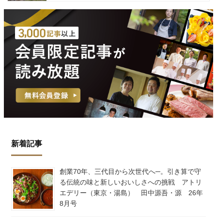
新着記事
創業70年、三代目から次世代へ─。引き算で守
る伝統の味と新しいおいしさへの挑戦 アトリ
エデリー（東京・湯島） 田中源吾・源 26年
8月号