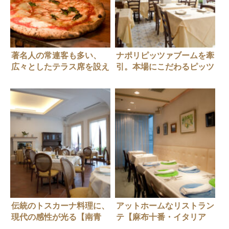
著名人の常連客も多い、
ナポリピッツァブームを牽
広々としたテラス席を設え
引。本場にこだわるピッツ
たピッツェリア【六本木・
ェリア・トラットリア【南
イタリアン】Napule（ナ
青山・イタリアン】
プレ）東京ミッドタウン店
Napule 南青山本店 （ナプ
レ）
伝統のトスカーナ料理に、
アットホームなリストラン
現代の感性が光る【南青
テ【麻布十番・イタリア
山・イタリアン】
ン】Ristrante La