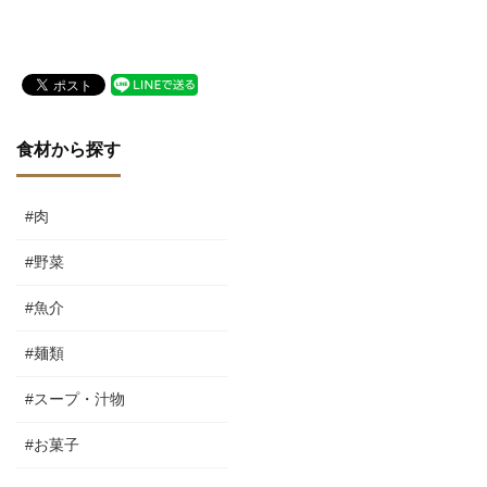
Ristorante-Enoteca Riva
Brianza（リストランテ
degli Etruschi（リストラ
ラ・ブリアンツァ）
ンテ・エノテカ リヴァ デ
リ エトゥルスキ）
食材から探す
#肉
#野菜
#魚介
#麺類
#スープ・汁物
#お菓子