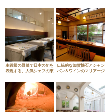
主役級の野菜で日本の旬を
伝統的な加賀懐石とシャン
表現する、人気シェフの東
パン＆ワインのマリアージ
京店【丸の内・イタリア
ュを楽しむ贅沢【神楽坂・
ン】IL GHIOTTONE（イル
和食】加賀生麩割烹 神楽
ギオットーネ）丸の内店
坂 前田