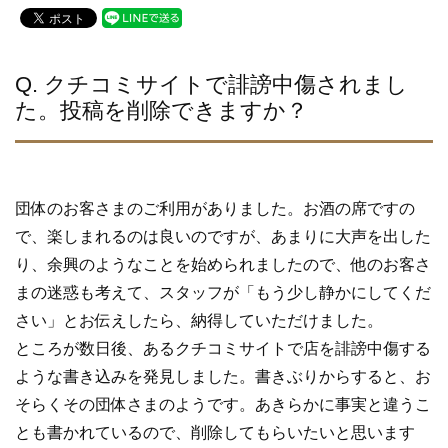
c
tt
e
e
er
b
Q. クチコミサイトで誹謗中傷されまし
た。投稿を削除できますか？
o
o
k
団体のお客さまのご利用がありました。お酒の席ですの
で、楽しまれるのは良いのですが、あまりに大声を出した
り、余興のようなことを始められましたので、他のお客さ
まの迷惑も考えて、スタッフが「もう少し静かにしてくだ
さい」とお伝えしたら、納得していただけました。
ところが数日後、あるクチコミサイトで店を誹謗中傷する
ような書き込みを発見しました。書きぶりからすると、お
そらくその団体さまのようです。あきらかに事実と違うこ
とも書かれているので、削除してもらいたいと思います