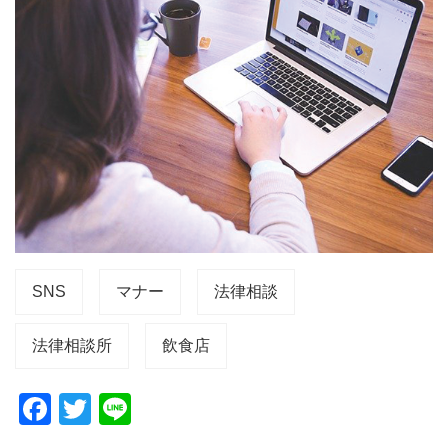
SNS
マナー
法律相談
法律相談所
飲食店
F
T
Li
a
wi
n