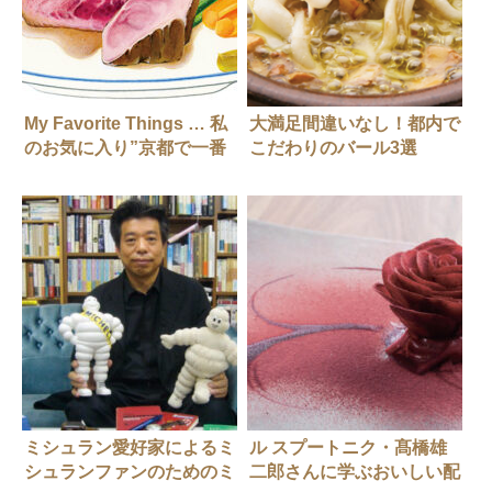
My Favorite Things … 私
大満足間違いなし！都内で
のお気に入り”京都で一番
こだわりのバール3選
の「ステーキ」”三代目浜
作主人 森川さん
ミシュラン愛好家によるミ
ル スプートニク・髙橋雄
シュランファンのためのミ
二郎さんに学ぶおいしい配