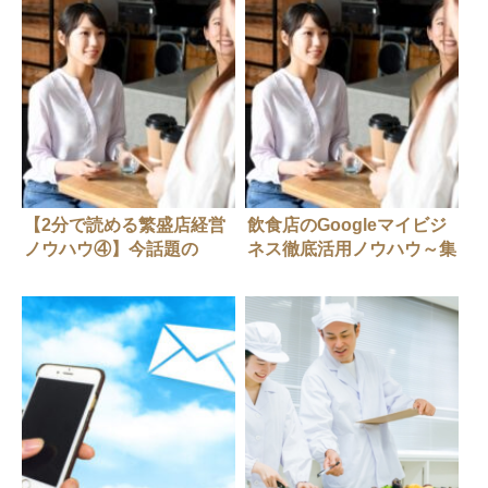
【2分で読める繁盛店経営
飲食店のGoogleマイビジ
ノウハウ④】今話題の
ネス徹底活用ノウハウ～集
Googleマイビジネス活用
客につながる運用術～
術～店舗情報設定の最適化
編～