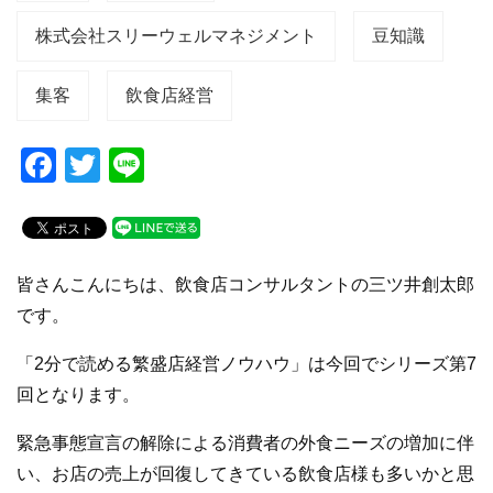
株式会社スリーウェルマネジメント
豆知識
集客
飲食店経営
F
T
Li
a
wi
n
c
tt
e
e
er
皆さんこんにちは、飲食店コンサルタントの三ツ井創太郎
b
です。
o
「2分で読める繁盛店経営ノウハウ」は今回でシリーズ第7
o
回となります。
k
緊急事態宣言の解除による消費者の外食ニーズの増加に伴
い、お店の売上が回復してきている飲食店様も多いかと思