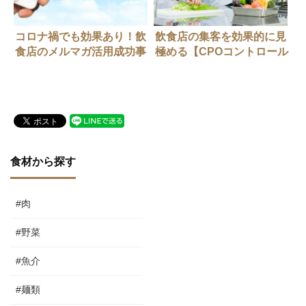
コロナ禍でも効果あり！飲
飲食店の集客を効果的に見
食店のメルマガ活用成功事
極める【CPOコントロール
例
手法】
食材から探す
#肉
#野菜
#魚介
#麺類