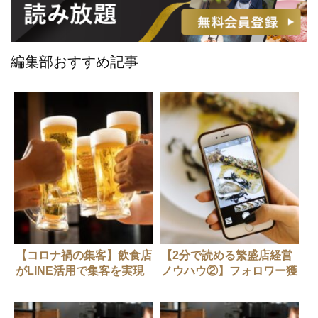
編集部おすすめ記事
【コロナ禍の集客】飲食店
【2分で読める繁盛店経営
がLINE活用で集客を実現
ノウハウ②】フォロワー獲
する方法
得の秘訣！飲食店の
Instagram活用法