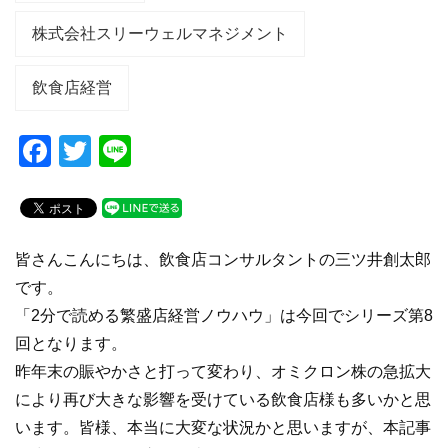
株式会社スリーウェルマネジメント
飲食店経営
F
T
Li
a
wi
n
c
tt
e
e
er
皆さんこんにちは、飲食店コンサルタントの三ツ井創太郎
b
です。
o
「2分で読める繁盛店経営ノウハウ」は今回でシリーズ第8
o
回となります。
k
昨年末の賑やかさと打って変わり、オミクロン株の急拡大
により再び大きな影響を受けている飲食店様も多いかと思
います。皆様、本当に大変な状況かと思いますが、本記事