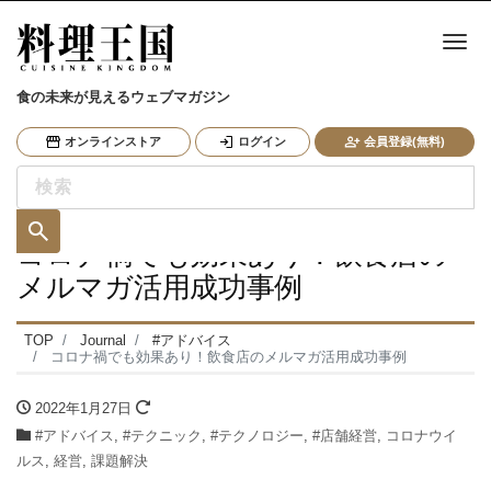
ナ
食の未来が見えるウェブマガジン
オンラインストア
ログイン
会員登録(無料)
コロナ禍でも効果あり！飲食店の
メルマガ活用成功事例
TOP
Journal
#アドバイス
コロナ禍でも効果あり！飲食店のメルマガ活用成功事例
2022年1月27日
#アドバイス
,
#テクニック
,
#テクノロジー
,
#店舗経営
,
コロナウイ
ルス
,
経営
,
課題解決