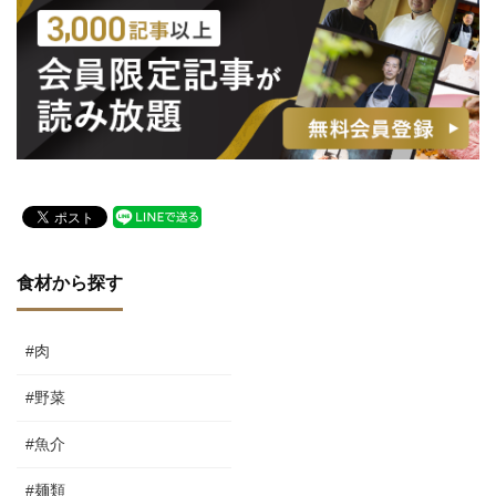
食材から探す
#肉
#野菜
#魚介
#麺類