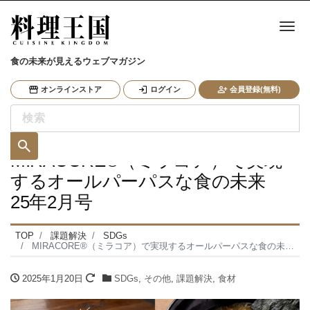
ナ
食の未来が見えるウェブマガジン
オンラインストア
ログイン
会員登録(無料)
MIRACORE®（ミラコア）で実現
するオールパーパスな食の未来
25年2月号
TOP
課題解決
SDGs
MIRACORE®（ミラコア）で実現するオールパーパスな食の未来 25年2月号
2025年1月20日
SDGs
,
その他
,
課題解決
,
食材