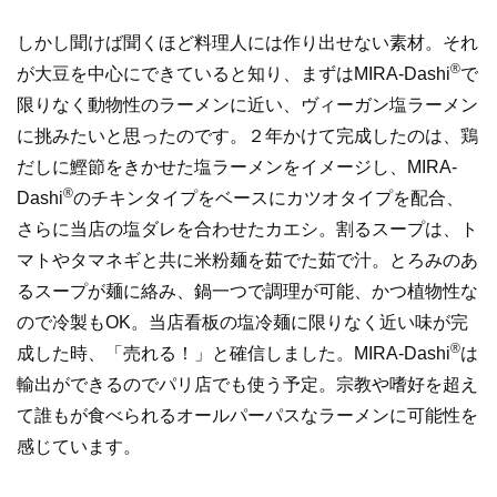
しかし聞けば聞くほど料理人には作り出せない素材。それ
®
が大豆を中心にできていると知り、まずはMIRA-Dashi
で
限りなく動物性のラーメンに近い、ヴィーガン塩ラーメン
に挑みたいと思ったのです。２年かけて完成したのは、鶏
だしに鰹節をきかせた塩ラーメンをイメージし、MIRA-
®
Dashi
のチキンタイプをベースにカツオタイプを配合、
さらに当店の塩ダレを合わせたカエシ。割るスープは、ト
マトやタマネギと共に米粉麺を茹でた茹で汁。とろみのあ
るスープが麺に絡み、鍋一つで調理が可能、かつ植物性な
ので冷製もOK。当店看板の塩冷麺に限りなく近い味が完
®
成した時、「売れる！」と確信しました。MIRA-Dashi
は
輸出ができるのでパリ店でも使う予定。宗教や嗜好を超え
て誰もが食べられるオールパーパスなラーメンに可能性を
感じています。